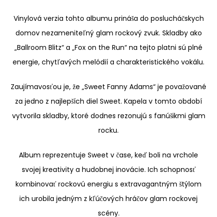
Vinylová
verzia tohto albumu prináša do poslucháčskych
domov nezameniteľný glam rockový zvuk. Skladby ako
„Ballroom Blitz“ a „Fox on the Run“ na tejto platni sú plné
energie, chytľavých melódií a charakteristického vokálu.
Zaujímavosťou je, že „Sweet Fanny Adams“ je považované
za jedno z najlepších diel Sweet. Kapela v tomto období
vytvorila skladby, ktoré dodnes rezonujú s fanúšikmi glam
rocku.
Album reprezentuje Sweet v čase, keď boli na vrchole
svojej kreativity a hudobnej inovácie. Ich schopnosť
kombinovať rockovú energiu s extravagantným štýlom
ich urobila jedným z kľúčových hráčov glam rockovej
scény.