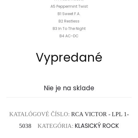
A5 Peppermint Twist
B1 Sweet F.A.
B2 Restless
B3 In To The Night
B4 AC-DC
Vypredané
Nie je na sklade
KATALÓGOVÉ ČÍSLO:
RCA VICTOR - LPL 1-
KLASICKÝ ROCK
5038
KATEGÓRIA: