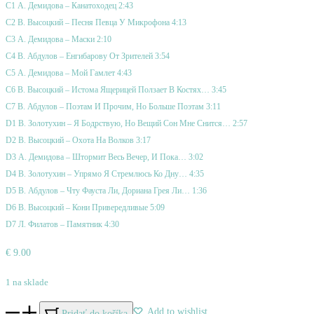
C1 А. Демидова – Канатоходец 2:43
C2 В. Высоцкий – Песня Певца У Микрофона 4:13
C3 А. Демидова – Маски 2:10
C4 В. Абдулов – Енгибарову От Зрителей 3:54
C5 А. Демидова – Мой Гамлет 4:43
C6 В. Высоцкий – Истома Ящерицей Ползает В Костях… 3:45
C7 В. Абдулов – Поэтам И Прочим, Но Больше Поэтам 3:11
D1 В. Золотухин – Я Бодрствую, Но Вещий Сон Мне Снится… 2:57
D2 В. Высоцкий – Охота На Волков 3:17
D3 А. Демидова – Штормит Весь Вечер, И Пока… 3:02
D4 В. Золотухин – Упрямо Я Стремлюсь Ко Дну… 4:35
D5 В. Абдулов – Чту Фауста Ли, Дориана Грея Ли… 1:36
D6 В. Высоцкий – Кони Привередливые 5:09
D7 Л. Филатов – Памятник 4:30
€
9.00
1 na sklade
množstvo
Add to wishlist
Pridať do košíka