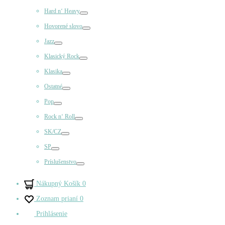
Prepínač
Hard n‘ Heavy
Prepínač
Hovorené slovo
Prepínač
Jazz
Prepínač
Klasický Rock
Prepínač
Klasika
Prepínač
Ostatné
Prepínač
Pop
Prepínač
Rock n‘ Roll
Prepínač
SK/CZ
Prepínač
SP
Prepínač
Príslušenstvo
Prepínač
Nákupný Košík
0
Zoznam prianí
0
Prihlásenie