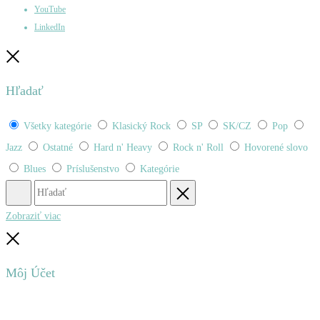
YouTube
LinkedIn
Zatvoriť
Hľadať
Všetky kategórie
Klasický Rock
SP
SK/CZ
Pop
Jazz
Ostatné
Hard n' Heavy
Rock n' Roll
Hovorené slovo
Blues
Príslušenstvo
Kategórie
Hľadať
Obnovenie
Zobraziť viac
Zatvoriť
Môj Účet