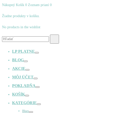
Nákupný Košík
0
Zoznam prianí
0
Žiadne produkty v košíku.
No products in the wishlist
Vyhľadávanie:
Hľadať
LP PLATNE
Prepínač
BLOG
Prepínač
AKCIE
Prepínač
MÔJ ÚČET
Prepínač
POKLADŇA
Prepínač
KOŠÍK
Prepínač
KATEGÓRIE
Prepínač
Blues