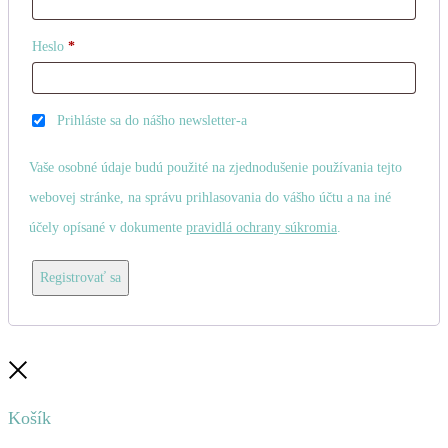
Povinné
Heslo
*
Prihláste sa do nášho newsletter-a
Vaše osobné údaje budú použité na zjednodušenie používania tejto
webovej stránke, na správu prihlasovania do vášho účtu a na iné
účely opísané v dokumente
pravidlá ochrany súkromia
.
Registrovať sa
Zatvoriť
Košík