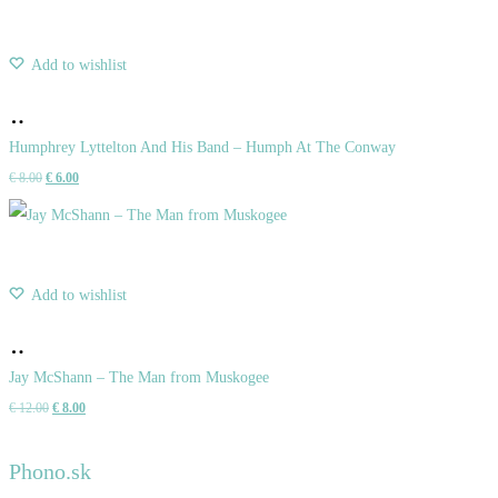
bola:
je:
€ 11.00.
€ 5.00.
Add to wishlist
Pridať
do
Humphrey Lyttelton And His Band – Humph At The Conway
Pôvodná
Aktuálna
€
8.00
€
6.00
košíka
cena
cena
bola:
je:
€ 8.00.
€ 6.00.
Add to wishlist
Pridať
do
Jay McShann – The Man from Muskogee
Pôvodná
Aktuálna
€
12.00
€
8.00
košíka
cena
cena
bola:
je:
Phono.sk
€ 12.00.
€ 8.00.