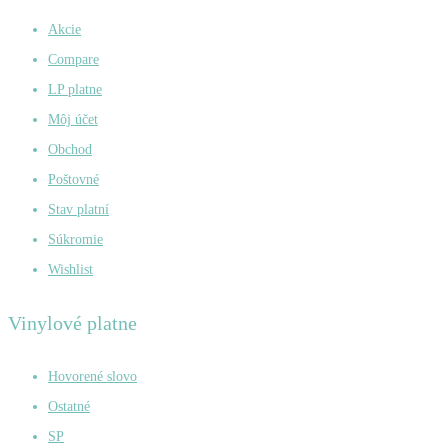
Akcie
Compare
LP platne
Môj účet
Obchod
Poštovné
Stav platní
Súkromie
Wishlist
Vinylové platne
Hovorené slovo
Ostatné
SP