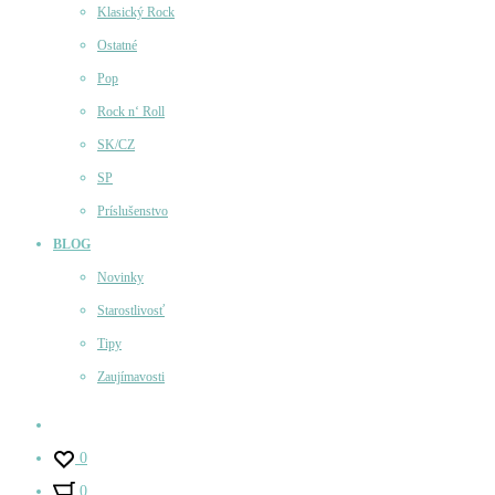
Klasický Rock
Ostatné
Pop
Rock n‘ Roll
SK/CZ
SP
Príslušenstvo
BLOG
Novinky
Starostlivosť
Tipy
Zaujímavosti
Účet
0
0