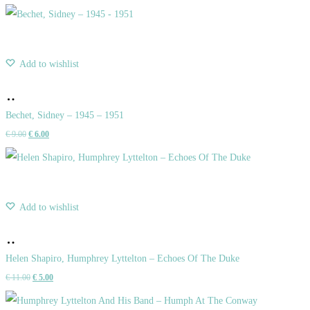
Add to wishlist
Pridať
do
Bechet, Sidney – 1945 – 1951
Pôvodná
Aktuálna
€
9.00
€
6.00
košíka
cena
cena
bola:
je:
€ 9.00.
€ 6.00.
Add to wishlist
Pridať
do
Helen Shapiro, Humphrey Lyttelton – Echoes Of The Duke
Pôvodná
Aktuálna
€
11.00
€
5.00
košíka
cena
cena