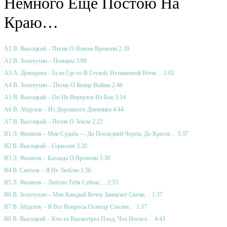
Немного Еще Постою На
Краю…
A1 В. Высоцкий – Песня О Новом Времени 2:39
A2 В. Золотухин – Пожары 3:00
A3 А. Демидова – Если Где-то В Глукой, Незнакомой Ночи… 1:02
A4 В. Золотухин – Песня О Конце Войны 2:46
A5 В. Высоцкий – Он Не Вернулся Из Боя 3:14
A6 В. Абдулов – Из Дорожного Дневника 4:44
A7 В. Высоцкий – Песня О Земле 2:22
B1 Л. Филатов – Мне Судьба — До Последней Черты, До Креста… 3:37
B2 В. Высоцкий – Горизонт 3:20
B3 Л. Филатов – Баллада О Времени 3:30
B4 В. Смехов – Я Не Люблю 1:56
B5 Л. Филатов – Люблю Тебя Сейчас… 2:53
B6 В. Золотухин – Мне Каждый Вечер Зажигает Свечи… 1:37
B7 В. Абдулов – Я Все Вопросы Освещу Сполна… 1:37
B8 В. Высоцкий – Кто-то Высмотрел Плод, Что Неспел… 4:43