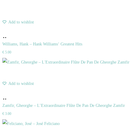
Add to wishlist
Pridať
do
Williams, Hank – Hank Williams‘ Greatest Hits
€
5.00
košíka
Add to wishlist
Pridať
do
Zamfir, Gheorghe – L’Extraordinaire Flûte De Pan De Gheorghe Zamfir
€
3.00
košíka