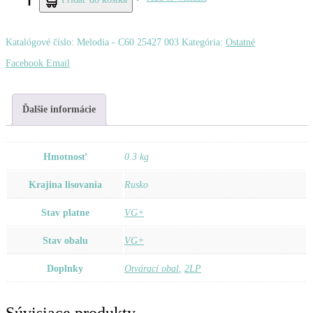
Vysotsky,
Vladimir
Katalógové číslo:
Melodia - C60 25427 003
Kategória:
Ostatné
–
Zdieľať
Facebook
Email
...Хоть
Немного
Ďalšie informácie
Еще
Постою
Hmotnosť
0.3 kg
На
Krajina lisovania
Rusko
Краю...
Stav platne
VG+
Stav obalu
VG+
Doplnky
Otvárací obal
,
2LP
Súvisiace produkty