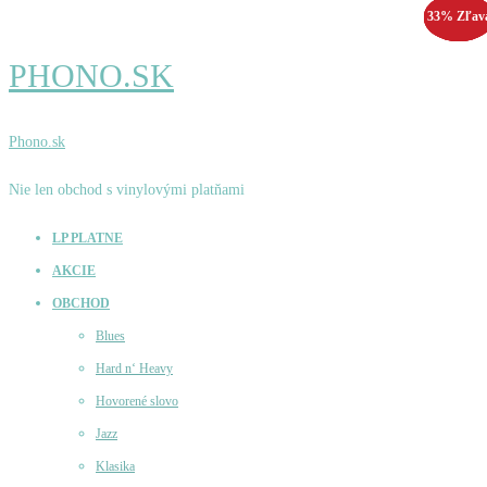
33% Zľav
55% Zľav
25% Zľav
33% Zľav
PHONO.SK
Phono.sk
Nie len obchod s vinylovými platňami
LP PLATNE
AKCIE
OBCHOD
Blues
Hard n‘ Heavy
Hovorené slovo
Jazz
Klasika