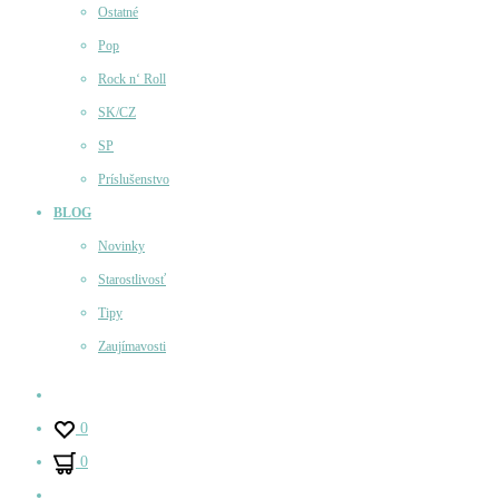
Ostatné
Pop
Rock n‘ Roll
SK/CZ
SP
Príslušenstvo
BLOG
Novinky
Starostlivosť
Tipy
Zaujímavosti
Účet
0
0
Hľadať