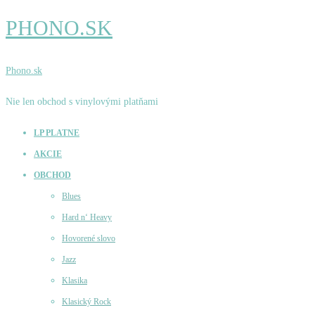
PHONO.SK
Phono.sk
Nie len obchod s vinylovými platňami
LP PLATNE
AKCIE
OBCHOD
Blues
Hard n‘ Heavy
Hovorené slovo
Jazz
Klasika
Klasický Rock