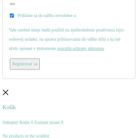
Prihláste sa do nášho newsletter-a
Vaše osobné údaje budú použité na zjednodušenie používania tejto
webovej stránke, na správu prihlasovania do vášho účtu a na iné
účely opísané v dokumente
pravidlá ochrany súkromia
.
Registrovať sa
Zatvoriť
Košík
Nákupný Košík
0
Zoznam prianí
0
No products in the wishlist