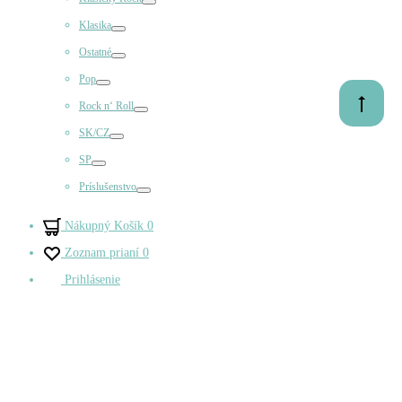
Prepínač
Klasika
Prepínač
Ostatné
Prepínač
Pop
Prepínač
Prejsť
Rock n‘ Roll
Prepínač
na
SK/CZ
začiatok
Prepínač
SP
Prepínač
Príslušenstvo
Prepínač
Nákupný Košík
0
Zoznam prianí
0
Prihlásenie