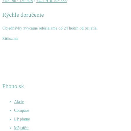
+421 907 150 928
/
+421 910 193 585
Rýchle doručenie
Objednávky zvyčajne odosielame do 24 hodín od prijatia.
Páči sa mi:
Phono.sk
Akcie
Compare
LP platne
Môj účet