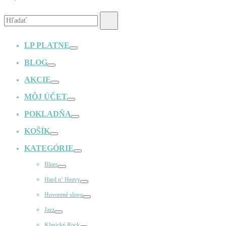
Vyhľadávanie:
Hľadať
LP PLATNE
Prepínač
BLOG
Prepínač
AKCIE
Prepínač
MÔJ ÚČET
Prepínač
POKLADŇA
Prepínač
KOŠÍK
Prepínač
KATEGÓRIE
Prepínač
Blues
Prepínač
Hard n‘ Heavy
Prepínač
Hovorené slovo
Prepínač
Jazz
Prepínač
Klasický Rock