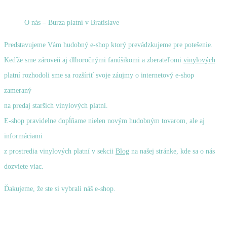
O nás – Burza platní v Bratislave
Predstavujeme Vám hudobný e-shop ktorý prevádzkujeme pre potešenie.
Keďže sme zároveň aj dlhoročnými fanúšikomi a zberateľomi
vinylových
platní rozhodoli sme sa rozšíriť svoje záujmy o internetový e-shop
zameraný
na predaj starších vinylových platní.
E-shop pravidelne dopĺňame nielen novým hudobným tovarom, ale aj
informáciami
z prostredia vinylových platní v sekcii
Blog
na našej stránke, kde sa o nás
dozviete viac.
Ďakujeme, že ste si vybrali náš e-shop.