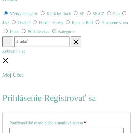
Všetky kategórie
Klasický Rock
SP
SK/CZ
Pop
Jazz
Ostatné
Hard n' Heavy
Rock n' Roll
Hovorené slovo
Blues
Príslušenstvo
Kategórie
Hľadať
Obnovenie
Zobraziť viac
Zatvoriť
Môj Účet
Prihlásenie
Registrovať sa
Povinné
Používateľské meno alebo e-mailová adresa
*