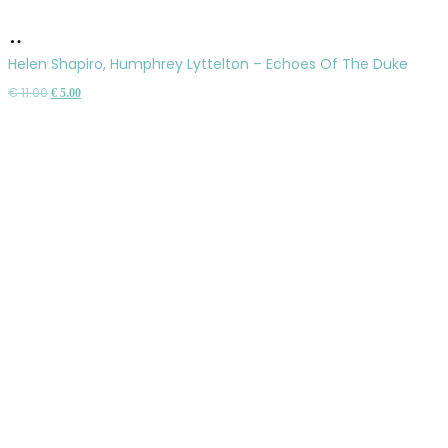
Pridať
do
Helen Shapiro, Humphrey Lyttelton – Echoes Of The Duke
košíka
Pôvodná
Aktuálna
€
11.00
€
5.00
cena
cena
bola:
je:
€ 11.00.
€ 5.00.