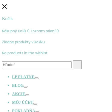
Zatvoriť
Košík
Nákupný Košík
0
Zoznam prianí
0
Žiadne produkty v košíku.
No products in the wishlist
Vyhľadávanie:
Hľadať
LP PLATNE
Prepínač
BLOG
Prepínač
AKCIE
Prepínač
MÔJ ÚČET
Prepínač
POKLADŇA