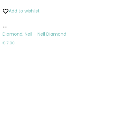
Add to wishlist
Pridať
do
Diamond, Neil – Neil Diamond
košíka
€
7.00