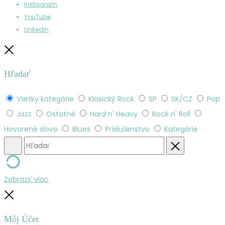
Instagram
YouTube
LinkedIn
Zatvoriť
Hľadať
Všetky kategórie
Klasický Rock
SP
SK/CZ
Pop
Jazz
Ostatné
Hard n' Heavy
Rock n' Roll
Hovorené slovo
Blues
Príslušenstvo
Kategórie
Hľadať
Obnovenie
Zobraziť viac
Zatvoriť
Môj Účet