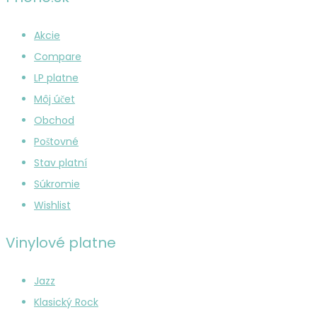
€ 12.00.
€ 8.00.
Akcie
Compare
LP platne
Môj účet
Obchod
Poštovné
Stav platní
Súkromie
Wishlist
Vinylové platne
Jazz
Klasický Rock