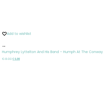
Add to wishlist
Pridať
do
Humphrey Lyttelton And His Band – Humph At The Conway
košíka
Pôvodná
Aktuálna
€
8.00
€
6.00
cena
cena
bola:
je:
€ 8.00.
€ 6.00.