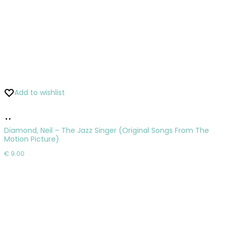
Add to wishlist
Pridať
do
Diamond, Neil – The Jazz Singer (Original Songs From The
Motion Picture)
košíka
€
9.00