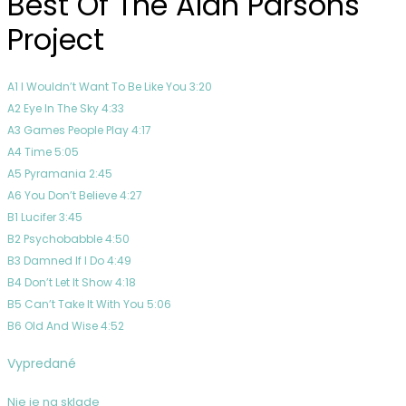
Best Of The Alan Parsons
Stones
Project
A1 I Wouldn’t Want To Be Like You 3:20
A2 Eye In The Sky 4:33
A3 Games People Play 4:17
A4 Time 5:05
A5 Pyramania 2:45
A6 You Don’t Believe 4:27
B1 Lucifer 3:45
B2 Psychobabble 4:50
B3 Damned If I Do 4:49
B4 Don’t Let It Show 4:18
B5 Can’t Take It With You 5:06
B6 Old And Wise 4:52
Vypredané
Nie je na sklade