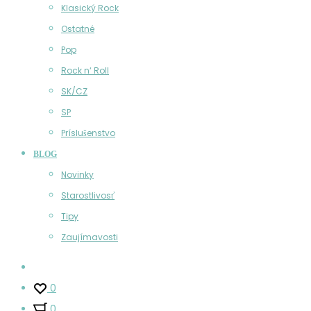
Klasický Rock
Ostatné
Pop
Rock n‘ Roll
SK/CZ
SP
Príslušenstvo
BLOG
Novinky
Starostlivosť
Tipy
Zaujímavosti
Účet
0
0