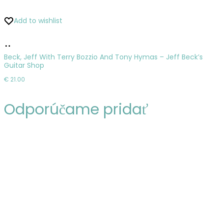
Add to wishlist
Pridať
do
Beck, Jeff With Terry Bozzio And Tony Hymas – Jeff Beck’s
Guitar Shop
košíka
€
21.00
Odporúčame pridať