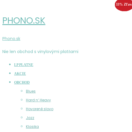
33% Zľav
55% Zľav
25% Zľav
33% Zľav
PHONO.SK
Phono.sk
Nie len obchod s vinylovými platňami
LP PLATNE
AKCIE
OBCHOD
Blues
Hard n‘ Heavy
Hovorené slovo
Jazz
Klasika