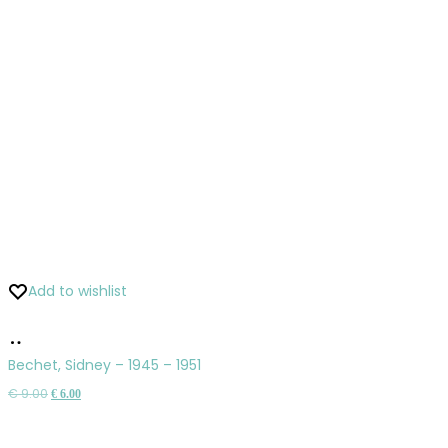
Add to wishlist
Pridať
do
Bechet, Sidney – 1945 – 1951
košíka
Pôvodná
Aktuálna
€
9.00
€
6.00
cena
cena
bola:
je: