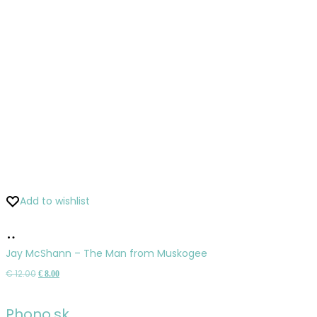
Add to wishlist
Pridať
do
Jay McShann – The Man from Muskogee
košíka
Pôvodná
Aktuálna
€
12.00
€
8.00
cena
cena
bola:
je:
Phono.sk