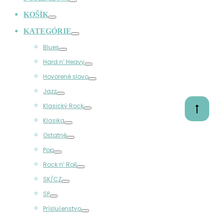
Prepínač
KOŠÍK
Prepínač
KATEGÓRIE
Prepínač
Blues
Prepínač
Hard n‘ Heavy
Prepínač
Hovorené slovo
Prepínač
Jazz
Prepínač
Klasický Rock
Prejsť
Prepínač
na
Klasika
Prepínač
začiato
Ostatné
Prepínač
Pop
Prepínač
Rock n‘ Roll
Prepínač
SK/CZ
Prepínač
SP
Prepínač
Príslušenstvo
Prepínač