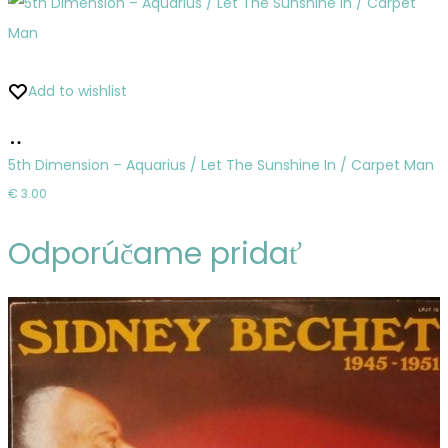
Add to wishlist
Pridať
do
5th Dimension – Aquarius / Let The Sunshine In / Carpet Man
košíka
€
3.00
Odporúčame pridať