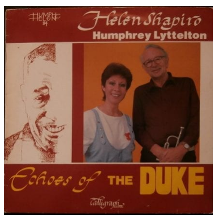
cena
cena
bola:
je:
€ 9.00.
€ 6.00.