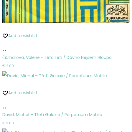
Add to wishlist
Pridať
do
Čižmárová, Valerie – Léta Letí / Dávno Nejsem Hloupá
košíka
€
2.00
Add to wishlist
Pridať
do
David, Michal – Třetí Galaxie / Perpetuum Mobile
košíka
€
2.00