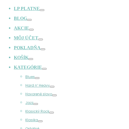
LP PLATNE
Prepínač
BLOG
Prepínač
AKCIE
Prepínač
MÔJ ÚČET
Prepínač
POKLADŇA
Prepínač
KOŠÍK
Prepínač
KATEGÓRIE
Prepínač
Blues
Prepínač
Hard n‘ Heavy
Prepínač
Hovorené slovo
Prepínač
Jazz
Prepínač
Klasický Rock
Prepínač
Klasika
Prepínač
Ostatné