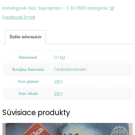
Hughes
Katalógové číslo:
Supraphon ‎– 0 33 0555
Kategória:
SP
–
Zdieľať
Facebook
Email
Tchin
Tchin
Ďalšie informácie
/
Manolita
0.1 kg
Hmotnosť
/
Československo
La
Krajina lisovania
Terre
VG+
Stav platne
Est
VG+
Stav obalu
Si
Belle
Súvisiace produkty
/
Le
Bateau