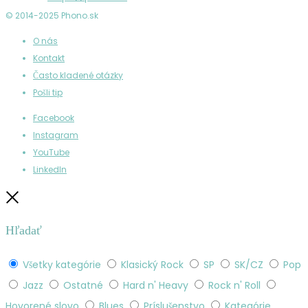
© 2014-2025 Phono.sk
O nás
Kontakt
Často kladené otázky
Pošli tip
Facebook
Instagram
YouTube
LinkedIn
Zatvoriť
Hľadať
Všetky kategórie
Klasický Rock
SP
SK/CZ
Pop
Jazz
Ostatné
Hard n' Heavy
Rock n' Roll
Hovorené slovo
Blues
Príslušenstvo
Kategórie