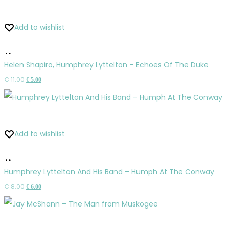
Add to wishlist
Pridať
do
Helen Shapiro, Humphrey Lyttelton – Echoes Of The Duke
košíka
Pôvodná
Aktuálna
€
11.00
€
5.00
cena
cena
bola:
je:
€ 11.00.
€ 5.00.
Add to wishlist
Pridať
do
Humphrey Lyttelton And His Band – Humph At The Conway
košíka
Pôvodná
Aktuálna
€
8.00
€
6.00
cena
cena
bola:
je:
€ 8.00.
€ 6.00.