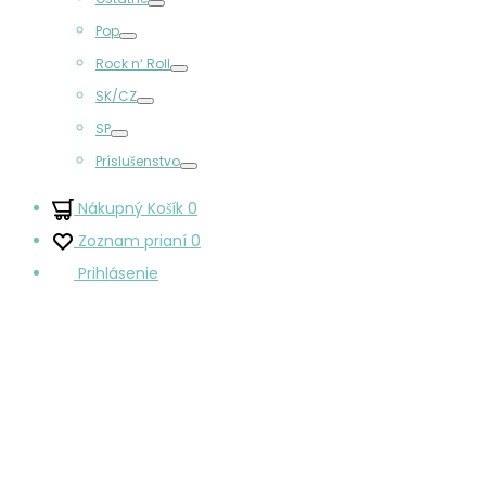
Prepínač
Pop
Prepínač
Rock n‘ Roll
Prepínač
SK/CZ
Prepínač
SP
Prepínač
Príslušenstvo
Prepínač
Nákupný Košík
0
Zoznam prianí
0
Prihlásenie