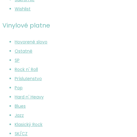
Wishlist
Vinylové platne
Hovorené slovo
Ostatné
SP
Rock n' Roll
Príslušenstvo
Pop
Hard n' Heavy
Blues
Jazz
Klasický Rock
SK/CZ