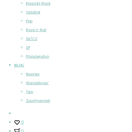
Klasický Rock
Ostatné
Pop
Rock n‘ Roll
SK/CZ
SP
Príslušenstvo
BLOG
Novinky
Starostlivosť
Tipy
Zaujímavosti
Účet
0
0