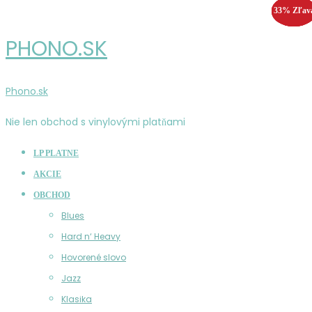
33% Zľav
55% Zľav
25% Zľav
33% Zľav
PHONO.SK
Phono.sk
Nie len obchod s vinylovými platňami
LP PLATNE
AKCIE
OBCHOD
Blues
Hard n‘ Heavy
Hovorené slovo
Jazz
Klasika