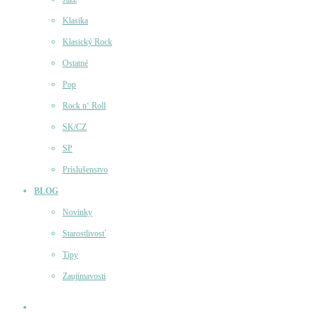
Klasika
Klasický Rock
Ostatné
Pop
Rock n‘ Roll
SK/CZ
SP
Príslušenstvo
BLOG
Novinky
Starostlivosť
Tipy
Zaujímavosti
Účet