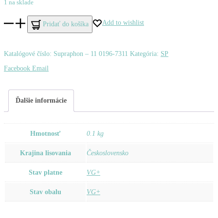
1 na sklade
množstvo
Add to wishlist
Pridať do košíka
Black
–
Katalógové číslo:
Supraphon ‎– 11 0196-7311
Kategória:
SP
Wonderful
Zdieľať
Facebook
Email
Life
/
Ďalšie informácie
Everything's
Coming
Hmotnosť
0.1 kg
Up
Krajina lisovania
Československo
Roses
Stav platne
VG+
Stav obalu
VG+