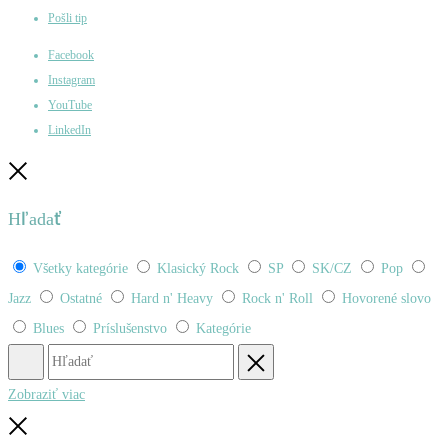
Pošli tip
Facebook
Instagram
YouTube
LinkedIn
Zatvoriť
Hľadať
Všetky kategórie
Klasický Rock
SP
SK/CZ
Pop
Jazz
Ostatné
Hard n' Heavy
Rock n' Roll
Hovorené slovo
Blues
Príslušenstvo
Kategórie
Hľadať
Obnovenie
Zobraziť viac
Zatvoriť