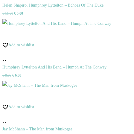
do
Helen Shapiro, Humphrey Lyttelton – Echoes Of The Duke
Pôvodná
Aktuálna
€
11.00
€
5.00
košíka
cena
cena
bola:
je:
€ 11.00.
€ 5.00.
Add to wishlist
Pridať
do
Humphrey Lyttelton And His Band – Humph At The Conway
Pôvodná
Aktuálna
€
8.00
€
6.00
košíka
cena
cena
bola:
je:
€ 8.00.
€ 6.00.
Add to wishlist
Pridať
do
Jay McShann – The Man from Muskogee