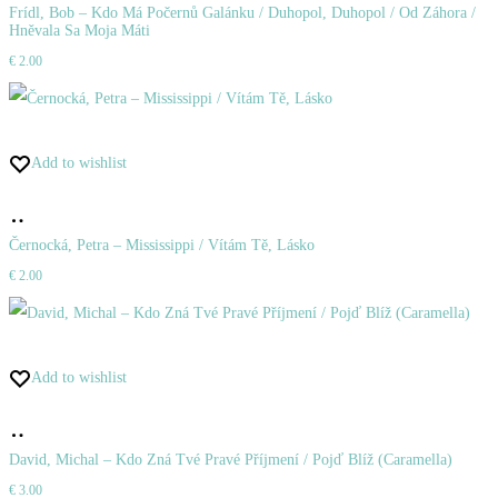
do
Frídl, Bob – Kdo Má Počernů Galánku / Duhopol, Duhopol / Od Záhora /
Hněvala Sa Moja Máti
košíka
€
2.00
Add to wishlist
Pridať
do
Černocká, Petra – Mississippi / Vítám Tě, Lásko
€
2.00
košíka
Add to wishlist
Pridať
do
David, Michal – Kdo Zná Tvé Pravé Příjmení / Pojď Blíž (Caramella)
€
3.00
košíka