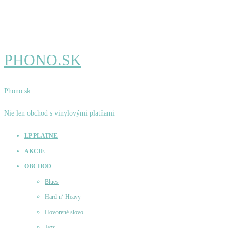
PHONO.SK
Phono.sk
Nie len obchod s vinylovými platňami
LP PLATNE
AKCIE
OBCHOD
Blues
Hard n‘ Heavy
Hovorené slovo
Jazz