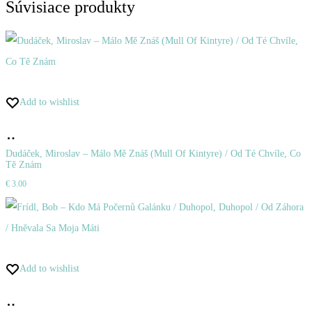
Súvisiace produkty
Add to wishlist
Pridať
do
Dudáček, Miroslav – Málo Mě Znáš (Mull Of Kintyre) / Od Té Chvíle, Co
Tě Znám
košíka
€
3.00
Add to wishlist
Pridať