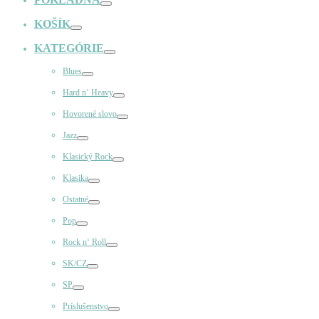
Prepínač
KOŠÍK
Prepínač
KATEGÓRIE
Prepínač
Blues
Prepínač
Hard n‘ Heavy
Prepínač
Hovorené slovo
Prepínač
Jazz
Prepínač
Klasický Rock
Prepínač
Klasika
Prepínač
Ostatné
Prepínač
Pop
Prepínač
Rock n‘ Roll
Prepínač
SK/CZ
Prepínač
SP
Prepínač
Príslušenstvo
Prepínač