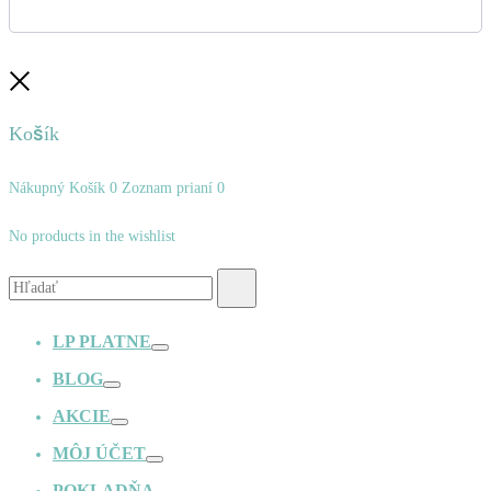
Zatvoriť
Košík
Nákupný Košík
0
Zoznam prianí
0
No products in the wishlist
Vyhľadávanie:
Hľadať
LP PLATNE
Prepínač
BLOG
Prepínač
AKCIE
Prepínač
MÔJ ÚČET
Prepínač
POKLADŇA