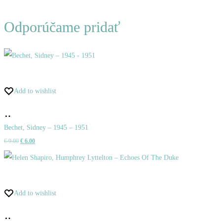
Odporúčame pridať
Add to wishlist
Pridať
do
Bechet, Sidney – 1945 – 1951
Pôvodná
Aktuálna
€
9.00
€
6.00
košíka
cena
cena
bola:
je:
€ 9.00.
€ 6.00.
Add to wishlist
Pridať