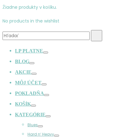
Žiadne produkty v košíku.
No products in the wishlist
Vyhľadávanie:
Hľadať
LP PLATNE
Prepínač
BLOG
Prepínač
AKCIE
Prepínač
MÔJ ÚČET
Prepínač
POKLADŇA
Prepínač
KOŠÍK
Prepínač
KATEGÓRIE
Prepínač
Blues
Prepínač
Hard n‘ Heavy
Prepínač