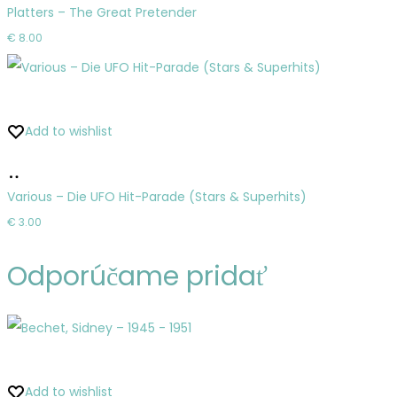
do
Platters – The Great Pretender
košíka
€
8.00
Add to wishlist
Pridať
do
Various – Die UFO Hit-Parade (Stars & Superhits)
košíka
€
3.00
Odporúčame pridať
Add to wishlist