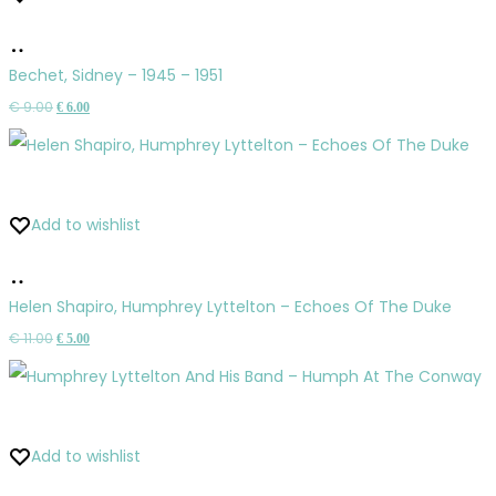
Pridať
do
Bechet, Sidney – 1945 – 1951
košíka
Pôvodná
Aktuálna
€
9.00
€
6.00
cena
cena
bola:
je:
€ 9.00.
€ 6.00.
Add to wishlist
Pridať
do
Helen Shapiro, Humphrey Lyttelton – Echoes Of The Duke
košíka
Pôvodná
Aktuálna
€
11.00
€
5.00
cena
cena
bola:
je:
€ 11.00.
€ 5.00.
Add to wishlist