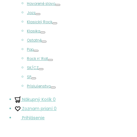
Hovorené slovo
Prepínač
Jazz
Prepínač
Klasický Rock
Prepínač
Klasika
Prepínač
Ostatné
Prepínač
Pop
Prepínač
Rock n‘ Roll
Prepínač
SK/CZ
Prepínač
SP
Prepínač
Príslušenstvo
Prepínač
Nákupný Košík
0
Zoznam prianí
0
Prihlásenie