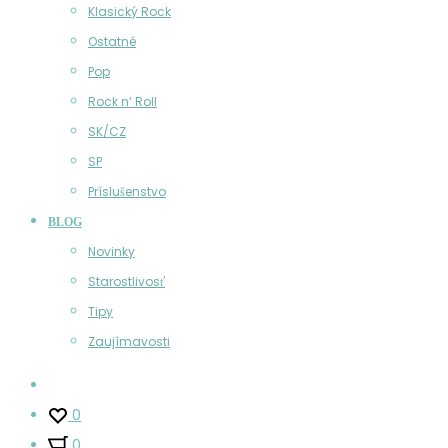
Klasický Rock
Ostatné
Pop
Rock n‘ Roll
SK/CZ
SP
Príslušenstvo
BLOG
Novinky
Starostlivosť
Tipy
Zaujímavosti
Účet
0
0