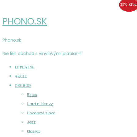
33% Zľav
55% Zľav
25% Zľav
33% Zľav
PHONO.SK
Phono.sk
Nie len obchod s vinylovými platňami
LP PLATNE
AKCIE
OBCHOD
Blues
Hard n‘ Heavy
Hovorené slovo
Jazz
Klasika