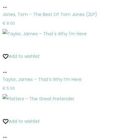
Pridať
do
Jones, Tom – The Best Of Tom Jones (2LP)
košíka
€
8.00
Add to wishlist
Pridať
do
Taylor, James – That’s Why I’m Here
košíka
€
5.00
Add to wishlist
Pridať