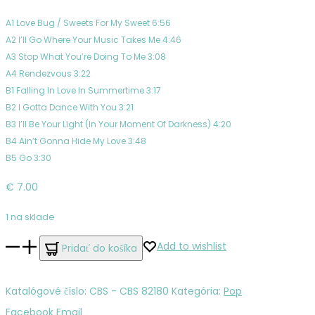
A1 Love Bug / Sweets For My Sweet 6:56
A2 I’ll Go Where Your Music Takes Me 4:46
A3 Stop What You’re Doing To Me 3:08
A4 Rendezvous 3:22
B1 Falling In Love In Summertime 3:17
B2 I Gotta Dance With You 3:21
B3 I’ll Be Your Light (In Your Moment Of Darkness) 4:20
B4 Ain’t Gonna Hide My Love 3:48
B5 Go 3:30
€
7.00
1 na sklade
množstvo
Add to wishlist
Pridať do košíka
Charles,
Tina
Katalógové číslo:
CBS - CBS 82180
Kategória:
Pop
–
Zdieľať
Facebook
Email