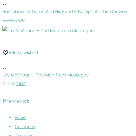
Pridať
do
Humphrey Lyttelton And His Band – Humph At The Conway
košíka
Pôvodná
Aktuálna
€
8.00
€
6.00
cena
cena
bola:
je:
€ 8.00.
€ 6.00.
Add to wishlist
Pridať
do
Jay McShann – The Man from Muskogee
košíka
Pôvodná
Aktuálna
€
12.00
€
8.00
cena
cena
bola:
je:
Phono.sk
€ 12.00.
€ 8.00.
Akcie
Compare
LP platne