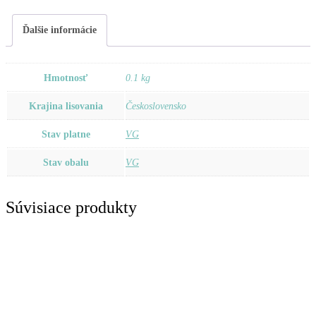
(Caramella)
Ďalšie informácie
Hmotnosť
0.1 kg
Krajina lisovania
Československo
Stav platne
VG
Stav obalu
VG
Súvisiace produkty