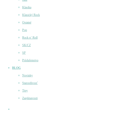
Klasika
Klasický Rock
Ostatné
Pop
Rock n‘ Roll
SK/CZ
SP
Príslušenstvo
BLOG
Novinky
Starostlivosť
Tipy
Zaujímavosti
Účet