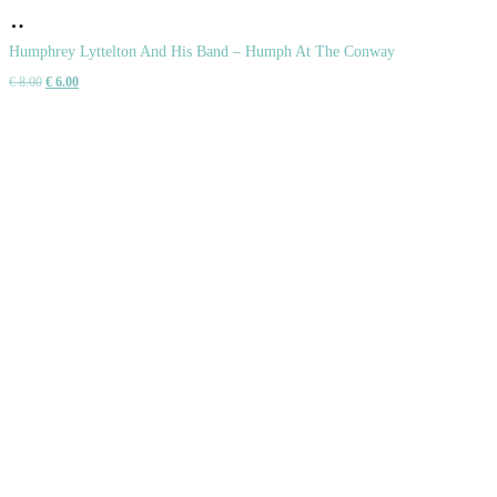
Pridať
do
Humphrey Lyttelton And His Band – Humph At The Conway
Pôvodná
Aktuálna
€
8.00
€
6.00
košíka
cena
cena
bola:
je:
€ 8.00.
€ 6.00.