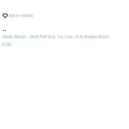
Add to wishlist
Pridať
do
David, Michal – Dívčí Pláč (Lei, Lei, Lei) / Já Si Koupím Klavír
€
2.00
košíka