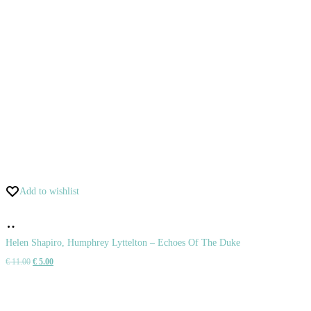
Add to wishlist
Pridať
do
Helen Shapiro, Humphrey Lyttelton – Echoes Of The Duke
Pôvodná
Aktuálna
€
11.00
€
5.00
košíka
cena
cena
bola:
je: