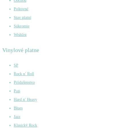
Obchod
Poštovné
Stav platní
Súkromie
Wishlist
Vinylové platne
SP
Rock n' Roll
Príslušenstvo
Pop
Hard n' Heavy
Blues
Jazz
Klasický Rock