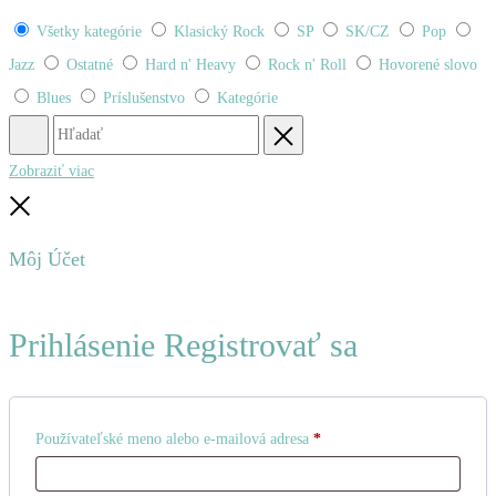
Všetky kategórie
Klasický Rock
SP
SK/CZ
Pop
Jazz
Ostatné
Hard n' Heavy
Rock n' Roll
Hovorené slovo
Blues
Príslušenstvo
Kategórie
Hľadať
Obnovenie
Zobraziť viac
Zatvoriť
Môj Účet
Prihlásenie
Registrovať sa
Povinné
Používateľské meno alebo e-mailová adresa
*