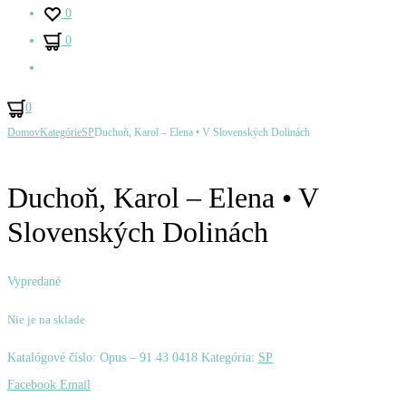
0
0
Hľadať
0
Ovládanie
Domov
Kategórie
SP
Duchoň, Karol – Elena • V Slovenských Dolinách
Duchoň,
David,
Produktu
Karol
Michal
–
–
Duchoň, Karol – Elena • V
Jazvečík
Kdo
Slovenských Dolinách
Boby
Zná
/
Tvé
Vypredané
Zvony
Pravé
Nie je na sklade
Pre
Příjmení
Šťastie
/
Katalógové číslo:
Opus ‎– 91 43 0418
Kategória:
SP
Pojď
Zdieľať
Facebook
Email
Blíž