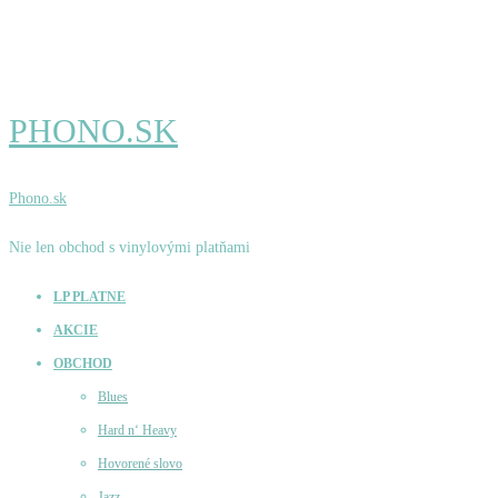
PHONO.SK
Phono.sk
Nie len obchod s vinylovými platňami
LP PLATNE
AKCIE
OBCHOD
Blues
Hard n‘ Heavy
Hovorené slovo
Jazz