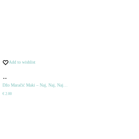
Add to wishlist
Pridať
do
Džo Maračić Maki – Naj, Naj, Naj…
€
2.00
košíka