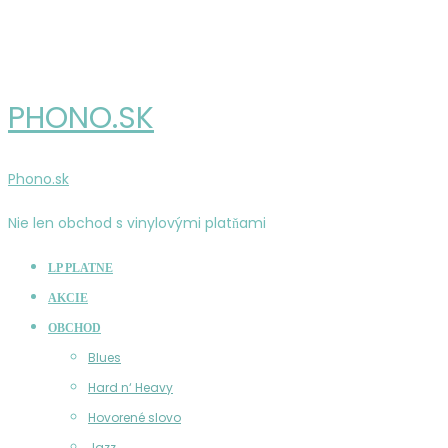
PHONO.SK
Phono.sk
Nie len obchod s vinylovými platňami
LP PLATNE
AKCIE
OBCHOD
Blues
Hard n‘ Heavy
Hovorené slovo
Jazz