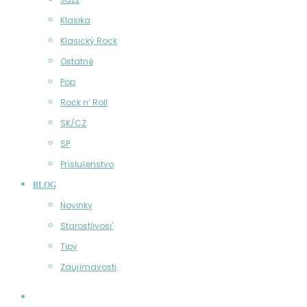
Klasika
Klasický Rock
Ostatné
Pop
Rock n‘ Roll
SK/CZ
SP
Príslušenstvo
BLOG
Novinky
Starostlivosť
Tipy
Zaujímavosti
Účet