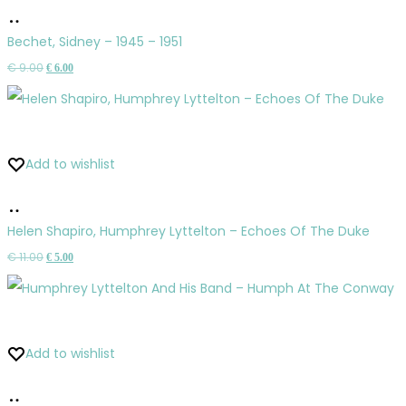
Pridať
do
Bechet, Sidney – 1945 – 1951
košíka
Pôvodná
Aktuálna
€
9.00
€
6.00
cena
cena
bola:
je:
€ 9.00.
€ 6.00.
Add to wishlist
Pridať
do
Helen Shapiro, Humphrey Lyttelton – Echoes Of The Duke
košíka
Pôvodná
Aktuálna
€
11.00
€
5.00
cena
cena
bola:
je:
€ 11.00.
€ 5.00.
Add to wishlist
Pridať