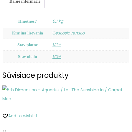
Ďalšie informácie
0.1 kg
Hmotnosť
Československo
Krajina lisovania
VG+
Stav platne
VG+
Stav obalu
Súvisiace produkty
Add to wishlist
Pridať