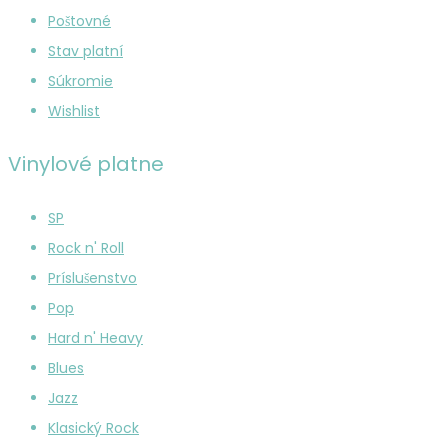
Poštovné
Stav platní
Súkromie
Wishlist
Vinylové platne
SP
Rock n' Roll
Príslušenstvo
Pop
Hard n' Heavy
Blues
Jazz
Klasický Rock