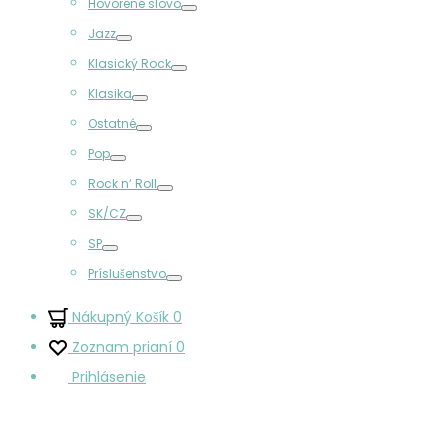
Hovorené slovo
Prepínač
Jazz
Prepínač
Klasický Rock
Prepínač
Klasika
Prepínač
Ostatné
Prepínač
Pop
Prepínač
Rock n‘ Roll
Prepínač
SK/CZ
Prepínač
SP
Prepínač
Príslušenstvo
Prepínač
Nákupný Košík
0
Zoznam prianí
0
Prihlásenie