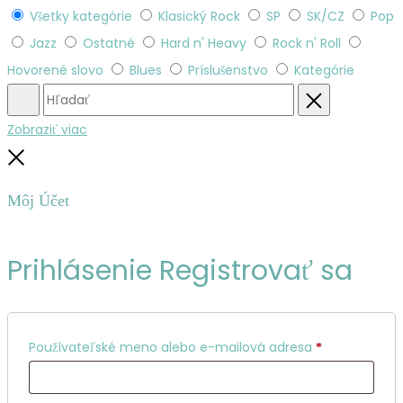
Všetky kategórie
Klasický Rock
SP
SK/CZ
Pop
Jazz
Ostatné
Hard n' Heavy
Rock n' Roll
Hovorené slovo
Blues
Príslušenstvo
Kategórie
Hľadať
Obnovenie
Zobraziť viac
Zatvoriť
Môj Účet
Prihlásenie
Registrovať sa
Povinné
Používateľské meno alebo e-mailová adresa
*