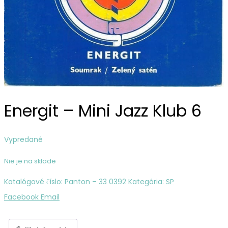
/
Od
Záhora
/
Hněvala
Sa
Moja
Energit – Mini Jazz Klub 6
Máti
Vypredané
Nie je na sklade
Katalógové číslo:
Panton ‎– 33 0392
Kategória:
SP
Zdieľať
Facebook
Email