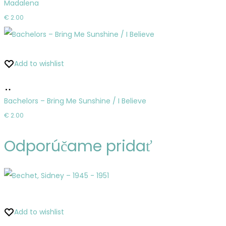
Madalena
košíka
€
2.00
Add to wishlist
Pridať
do
Bachelors – Bring Me Sunshine / I Believe
košíka
€
2.00
Odporúčame pridať
Add to wishlist