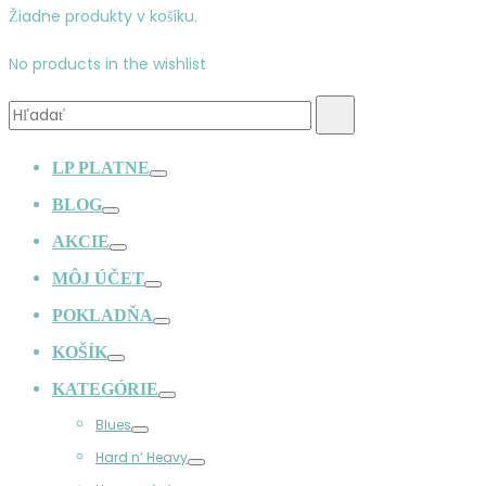
Žiadne produkty v košíku.
No products in the wishlist
Vyhľadávanie:
Hľadať
LP PLATNE
Prepínač
BLOG
Prepínač
AKCIE
Prepínač
MÔJ ÚČET
Prepínač
POKLADŇA
Prepínač
KOŠÍK
Prepínač
KATEGÓRIE
Prepínač
Blues
Prepínač
Hard n‘ Heavy
Prepínač