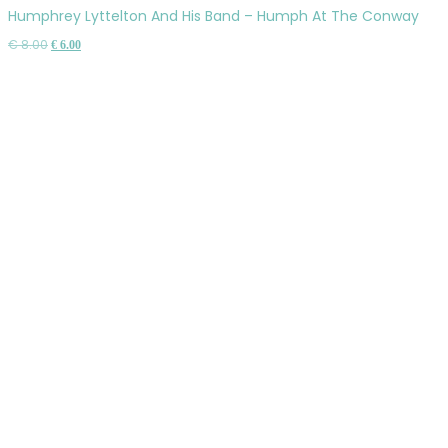
do
Humphrey Lyttelton And His Band – Humph At The Conway
košíka
Pôvodná
Aktuálna
€
8.00
€
6.00
cena
cena
bola:
je:
€ 8.00.
€ 6.00.