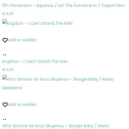
do
5th Dimension – Aquarius / Let The Sunshine In / Carpet Man
košíka
€
3.00
Add to wishlist
Pridať
do
Eruption – I Can’t Stand The Rain
košíka
€
2.00
Add to wishlist
Pridať
do
Afric Simone Se Svou Skupinou – Boogie Baby / Maria