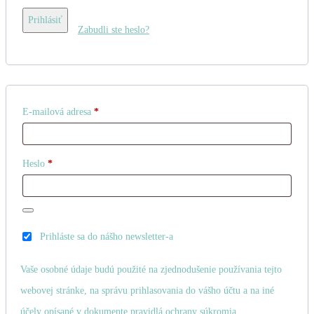
Prihlásiť
Zabudli ste heslo?
Povinné
E-mailová adresa
*
Povinné
Heslo
*
Prihláste sa do nášho newsletter-a
Vaše osobné údaje budú použité na zjednodušenie používania tejto
webovej stránke, na správu prihlasovania do vášho účtu a na iné
účely opísané v dokumente
pravidlá ochrany súkromia
.