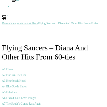
Hľadať
0
Ovládanie
Domov
Kategórie
Klasický Rock
Flying Saucers – Diana And Other Hits From 60-ties
Scorpions
Silver
Produktu
–
Convention
Lovedrive
–
Success
Flying Saucers – Diana And
Other Hits From 60-ties
A1 Diana
A2 Fish On The Line
A3 Heartbreak Hotel
A4 Blue Suede Shoes
A5 Fabulous
A6 I Need Your Love Tonight
A7 The South’s Gonna Rise Again