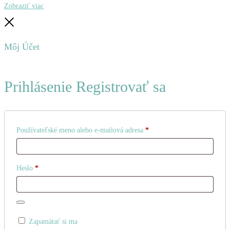
Hľadať
Obnovenie
Zobraziť viac
Zatvoriť
Môj Účet
Prihlásenie
Registrovať sa
Povinné
Používateľské meno alebo e-mailová adresa
*
Povinné
Heslo
*
Zapamätať si ma