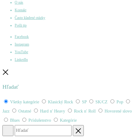
O nás
Kontakt
Často kladené otázky
Pošli tip
Facebook
Instagram
YouTube
LinkedIn
Zatvoriť
Hľadať
Všetky kategórie
Klasický Rock
SP
SK/CZ
Pop
Jazz
Ostatné
Hard n' Heavy
Rock n' Roll
Hovorené slovo
Blues
Príslušenstvo
Kategórie