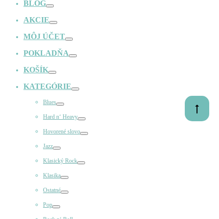
BLOG
Prepínač
AKCIE
Prepínač
MÔJ ÚČET
Prepínač
POKLADŇA
Prepínač
KOŠÍK
Prepínač
KATEGÓRIE
Prepínač
Blues
Prejsť
Prepínač
Hard n‘ Heavy
na
Prepínač
začiatok
Hovorené slovo
Prepínač
Jazz
Prepínač
Klasický Rock
Prepínač
Klasika
Prepínač
Ostatné
Prepínač
Pop
Prepínač