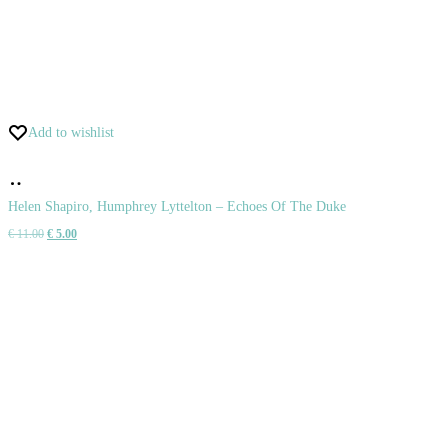
Add to wishlist
Pridať
do
Helen Shapiro, Humphrey Lyttelton – Echoes Of The Duke
Pôvodná
Aktuálna
€
11.00
€
5.00
košíka
cena
cena
bola:
je:
€ 11.00.
€ 5.00.