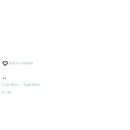
Add to wishlist
Pridať
do
Cate Bros. – Cate Bros.
€
7.00
košíka