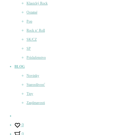
Klasický Rock
Ostatné
Pop
Rock n‘ Roll
SK/CZ
SP
Príslušenstvo
BLOG
Novinky
Starostlivosť
Tipy
Zaujímavosti
Účet
0
0