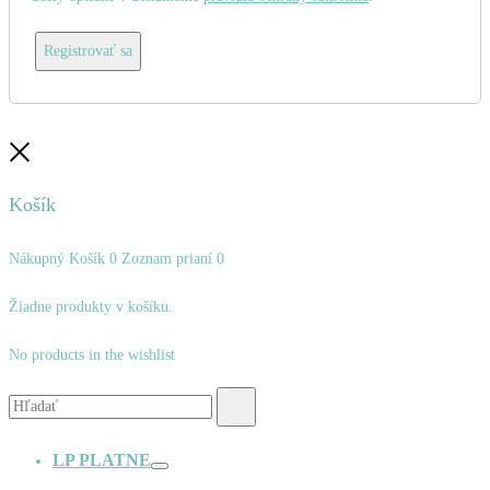
Registrovať sa
Zatvoriť
Košík
Nákupný Košík
0
Zoznam prianí
0
Žiadne produkty v košíku.
No products in the wishlist
Vyhľadávanie:
Hľadať
LP PLATNE
Prepínač