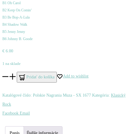
B1 Oh Carol
B2 Keep On Comin‘
B3 Be Bop-A-Lula
B4 Shadow Walk
B5 Jenny Jenny
B6 Johnny B. Goode
€
6.00
1 na sklade
množstvo
Add to wishlist
Pridať do košíka
Flying
Saucers
Katalógové číslo:
Polskie Nagrania Muza - SX 1677
Kategória:
Klasický
–
Rock
Diana
Zdieľať
Facebook
Email
And
Other
Popis
Ďalšie informácie