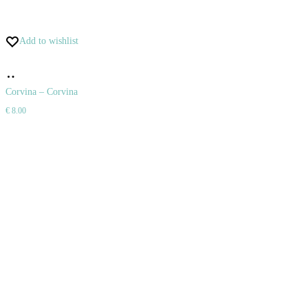
Add to wishlist
Pridať
do
Corvina – Corvina
€
8.00
košíka