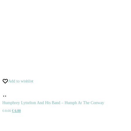
Add to wishlist
Pridať
do
Humphrey Lyttelton And His Band – Humph At The Conway
Pôvodná
Aktuálna
€
8.00
€
6.00
košíka
cena
cena
bola:
je: