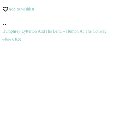
Add to wishlist
Pridať
do
Humphrey Lyttelton And His Band – Humph At The Conway
Pôvodná
Aktuálna
€
8.00
€
6.00
košíka
cena
cena
bola:
je:
€ 8.00.
€ 6.00.