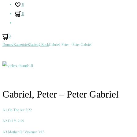
0
0
Hľadať
0
Ovládanie
Domov
Kategórie
Klasický Rock
Gabriel, Peter – Peter Gabriel
Gabriel,
Gallagher
Produktu
Peter
And
–
Lyle
Peter
–
Gabriel
Breakaway
Gabriel, Peter – Peter Gabriel
A1 On The Air 5:22
A2 D.I.Y. 2:29
A3 Mother Of Violence 3:15