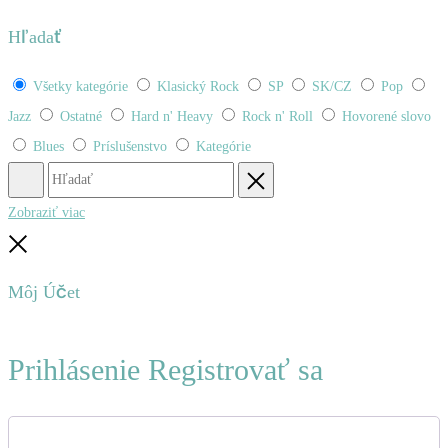
Hľadať
Všetky kategórie
Klasický Rock
SP
SK/CZ
Pop
Jazz
Ostatné
Hard n' Heavy
Rock n' Roll
Hovorené slovo
Blues
Príslušenstvo
Kategórie
Hľadať
Obnovenie
Zobraziť viac
Zatvoriť
Môj Účet
Prihlásenie
Registrovať sa