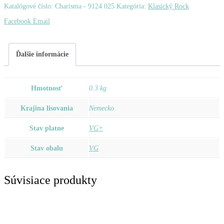
Peter
Katalógové číslo:
Charisma - 9124 025
Kategória:
Klasický Rock
–
Zdieľať
Facebook
Email
Peter
Gabriel
Ďalšie informácie
Hmotnosť
0.3 kg
Krajina lisovania
Nemecko
Stav platne
VG+
Stav obalu
VG
Súvisiace produkty