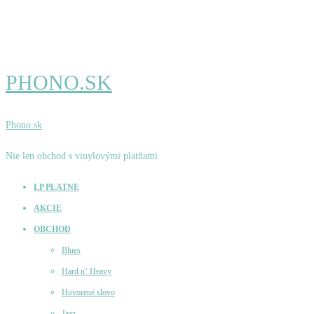
PHONO.SK
Phono.sk
Nie len obchod s vinylovými platňami
LP PLATNE
AKCIE
OBCHOD
Blues
Hard n‘ Heavy
Hovorené slovo
Jazz