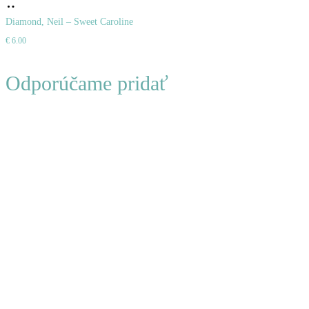
Pridať
do
Diamond, Neil – Sweet Caroline
€
6.00
košíka
Odporúčame pridať