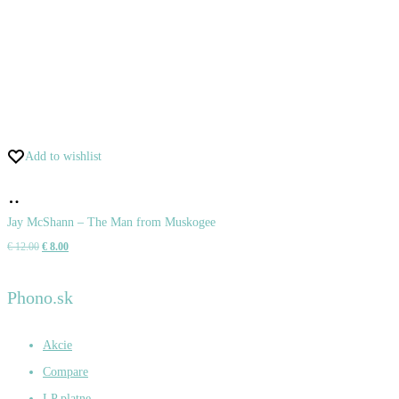
Add to wishlist
Pridať
do
Jay McShann – The Man from Muskogee
Pôvodná
Aktuálna
€
12.00
€
8.00
košíka
cena
cena
bola:
je:
Phono.sk
€ 12.00.
€ 8.00.
Akcie
Compare
LP platne