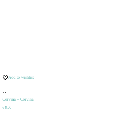
Add to wishlist
Pridať
do
Corvina – Corvina
€
8.00
košíka