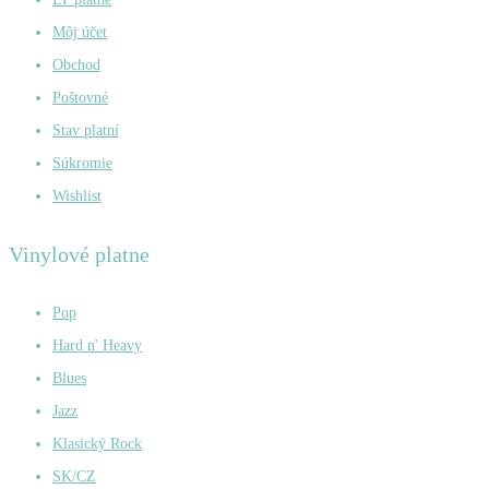
Môj účet
Obchod
Poštovné
Stav platní
Súkromie
Wishlist
Vinylové platne
Pop
Hard n' Heavy
Blues
Jazz
Klasický Rock
SK/CZ