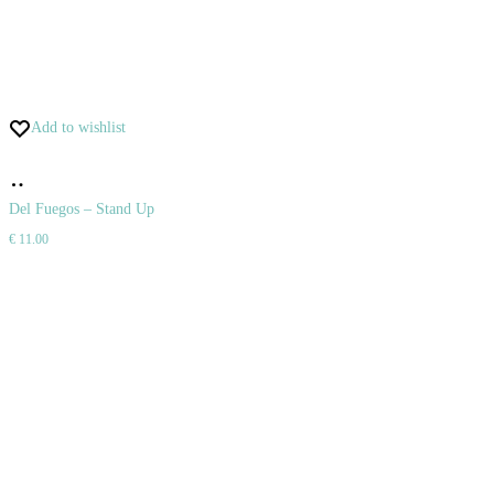
Add to wishlist
Pridať
do
Del Fuegos – Stand Up
€
11.00
košíka