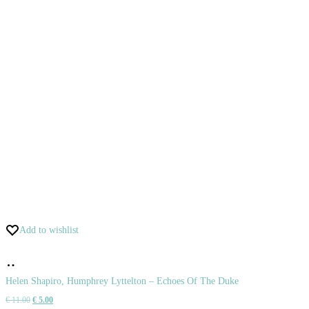
Add to wishlist
Pridať
do
Helen Shapiro, Humphrey Lyttelton – Echoes Of The Duke
Pôvodná
Aktuálna
€
11.00
€
5.00
košíka