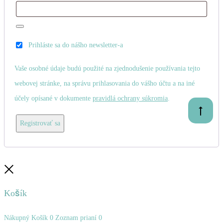
Prihláste sa do nášho newsletter-a
Vaše osobné údaje budú použité na zjednodušenie používania tejto
webovej stránke, na správu prihlasovania do vášho účtu a na iné
účely opísané v dokumente
pravidlá ochrany súkromia
.
Prejsť
na
Registrovať sa
začiatok
Zatvoriť
Košík
Nákupný Košík
0
Zoznam prianí
0