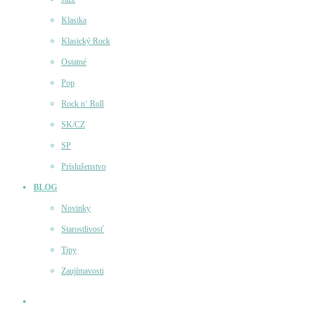
Klasika
Klasický Rock
Ostatné
Pop
Rock n‘ Roll
SK/CZ
SP
Príslušenstvo
BLOG
Novinky
Starostlivosť
Tipy
Zaujímavosti
Účet