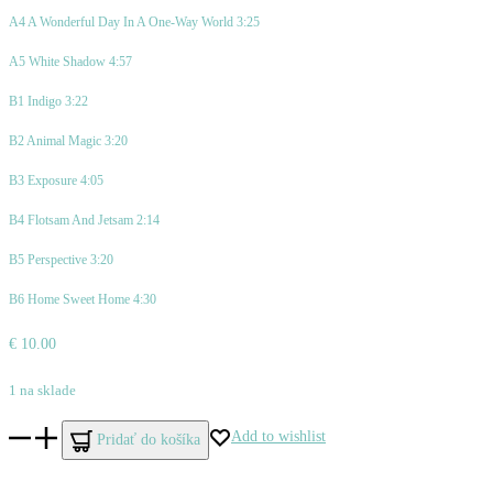
A4 A Wonderful Day In A One-Way World 3:25
A5 White Shadow 4:57
B1 Indigo 3:22
B2 Animal Magic 3:20
B3 Exposure 4:05
B4 Flotsam And Jetsam 2:14
B5 Perspective 3:20
B6 Home Sweet Home 4:30
€
10.00
1 na sklade
množstvo
Add to wishlist
Pridať do košíka
Gabriel,