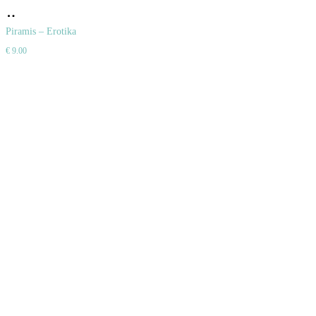
Pridať
do
Piramis – Erotika
€
9.00
košíka