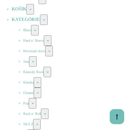
KOŠÍK
Prepínač
KATEGÓRIE
Prepínač
Prepínač
Blues
Prepínač
Hard n‘ Heavy
Prepínač
Hovorené slovo
Prepínač
Jazz
Prepínač
Klasický Rock
Prepínač
Klasika
Prepínač
Ostatné
Prepínač
Pop
Prepínač
Rock n‘ Roll
Prejsť
na
Prepínač
SK/CZ
začiatok