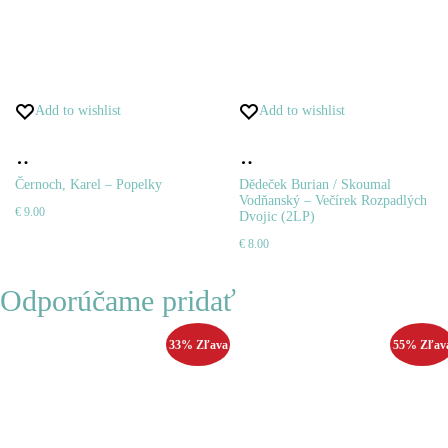
Add to wishlist
Add to wishlist
Pridať
Pridať
do
do
Černoch, Karel – Popelky
Dědeček Burian / Skoumal
Vodňanský – Večírek Rozpadlých
€
9.00
košíka
košíka
Dvojic (2LP)
€
8.00
Odporúčame pridať
33% Zľava
55% Zľav