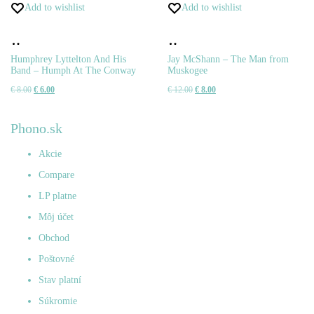
Add to wishlist
Add to wishlist
Pridať
Pridať
do
do
Humphrey Lyttelton And His
Jay McShann – The Man from
Band – Humph At The Conway
Muskogee
košíka
košíka
Pôvodná
Aktuálna
Pôvodná
Aktuálna
€
8.00
€
6.00
€
12.00
€
8.00
cena
cena
cena
cena
bola:
je:
bola:
je:
Phono.sk
€ 8.00.
€ 6.00.
€ 12.00.
€ 8.00.
Akcie
Compare
LP platne
Môj účet
Obchod
Poštovné
Stav platní
Súkromie