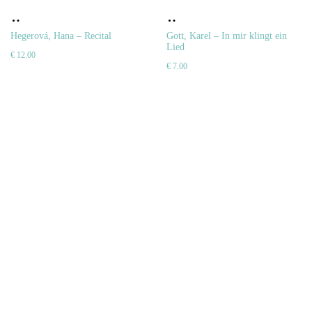
Pridať
Pridať
do
do
Hegerová, Hana – Recital
Gott, Karel – In mir klingt ein
Lied
€
12.00
košíka
košíka
€
7.00