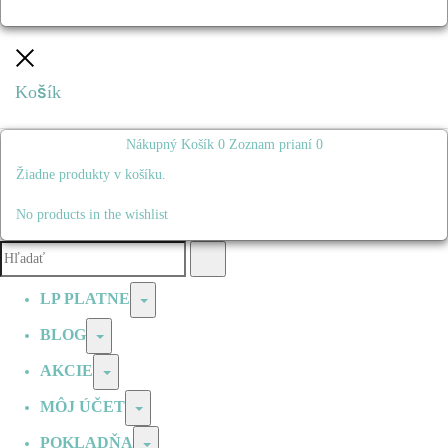
Zatvoriť
Košík
Nákupný Košík
0
Zoznam prianí
0
Žiadne produkty v košíku.
No products in the wishlist
Vyhľadávanie:
Hľadať
LP PLATNE
Prepínač
BLOG
Prepínač
AKCIE
Prepínač
MÔJ ÚČET
Prepínač
POKLADŇA
Prepínač