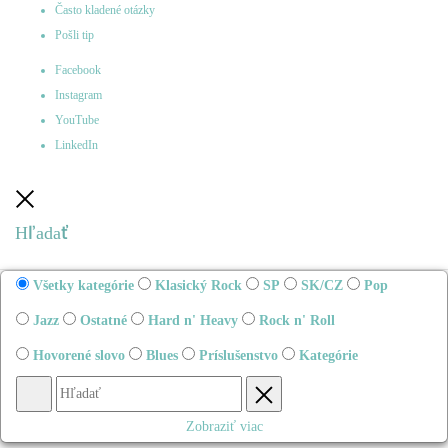
Často kladené otázky
Pošli tip
Facebook
Instagram
YouTube
LinkedIn
Zatvoriť
Hľadať
Všetky kategórie
Klasický Rock
SP
SK/CZ
Pop
Jazz
Ostatné
Hard n' Heavy
Rock n' Roll
Hovorené slovo
Blues
Príslušenstvo
Kategórie
Hľadať
Obnovenie
Zobraziť viac