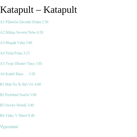
Katapult – Katapult
A1 Půlnoční Závodní Dráha 2:50
A2 Miluju Severní Nebe 4:20
A3 Hlupák Váhá 3:00
A4 Tichá Pošta 3:25
A5 Tvoje Dlouhé Vlasy 3:05
A6 Každé Ráno … 3:50
B1 Máš Na To Být Víc 4:00
B2 Perfektní Součet 5:00
B3 Stovky Hotelů 3:40
B4 Vlaky V Hlavě 8:40
Vypredané