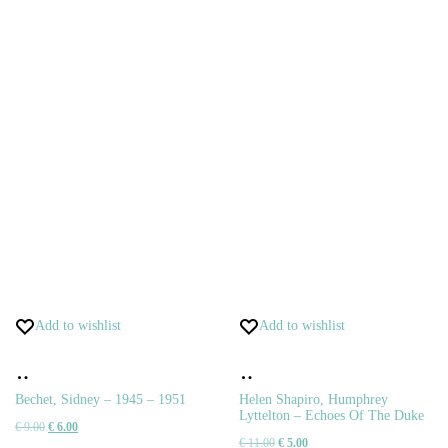
Add to wishlist
Add to wishlist
Pridať
Pridať
do
do
Bechet, Sidney – 1945 – 1951
Helen Shapiro, Humphrey
Lyttelton – Echoes Of The Duke
Pôvodná
Aktuálna
€
9.00
€
6.00
košíka
košíka
Pôvodná
Aktuálna
€
11.00
€
5.00