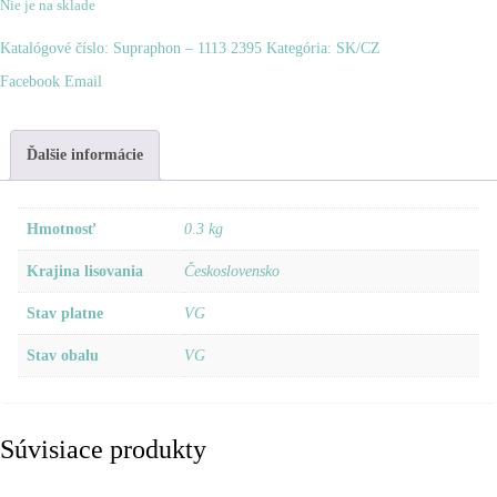
Nie je na sklade
Katalógové číslo:
Supraphon ‎– 1113 2395
Kategória:
SK/CZ
Zdieľať
Facebook
Email
Ďalšie informácie
Hmotnosť
0.3 kg
Krajina lisovania
Československo
Stav platne
VG
Stav obalu
VG
Súvisiace produkty