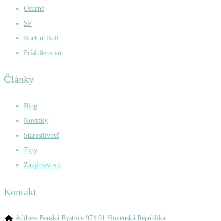
Ostatné
SP
Rock n' Roll
Príslušenstvo
Články
Blog
Novinky
Starostlivosť
Tipy
Zaujímavosti
Kontakt
Address
Banská Bystrica 974 01 Slovenská Republika