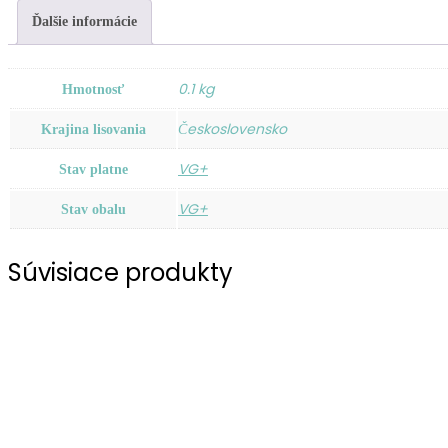
Ďalšie informácie
0.1 kg
Hmotnosť
Československo
Krajina lisovania
VG+
Stav platne
VG+
Stav obalu
Súvisiace produkty