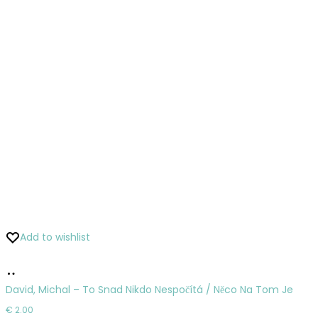
Add to wishlist
Pridať
do
David, Michal – To Snad Nikdo Nespočítá / Něco Na Tom Je
košíka
€
2.00