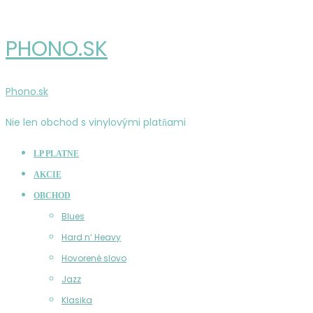
PHONO.SK
Phono.sk
Nie len obchod s vinylovými platňami
LP PLATNE
AKCIE
OBCHOD
Blues
Hard n‘ Heavy
Hovorené slovo
Jazz
Klasika