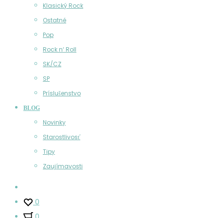
Klasický Rock
Ostatné
Pop
Rock n‘ Roll
SK/CZ
SP
Príslušenstvo
BLOG
Novinky
Starostlivosť
Tipy
Zaujímavosti
Účet
0
0