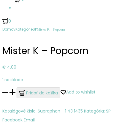
Hľadať
0
Ovládanie
Harangozó
Pussycat
Domov
Kategórie
SP
Mister K – Popcorn
Produktu
Teréz
–
Mister K – Popcorn
–
Mississippi
Szeretném,
Ha
€
4.00
Féltékenyebb
1 na sklade
Volnál
množstvo
/
Add to wishlist
Pridať do košíka
Mister
Tíz
K
Percet
Katalógové číslo:
Supraphon - 1 43 1435
Kategória:
SP
–
Az
Zdieľať
Facebook
Email
Popcorn
Évekből