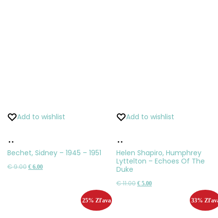
Add to wishlist
Add to wishlist
Pridať
Pridať
do
do
Bechet, Sidney – 1945 – 1951
Helen Shapiro, Humphrey
Lyttelton – Echoes Of The
košíka
Pôvodná
Aktuálna
košíka
€
9.00
€
6.00
Duke
cena
cena
Pôvodná
Aktuálna
€
11.00
€
5.00
bola:
je:
cena
cena
25% Zľava
33% Zľav
€ 9.00.
€ 6.00.
bola:
je: