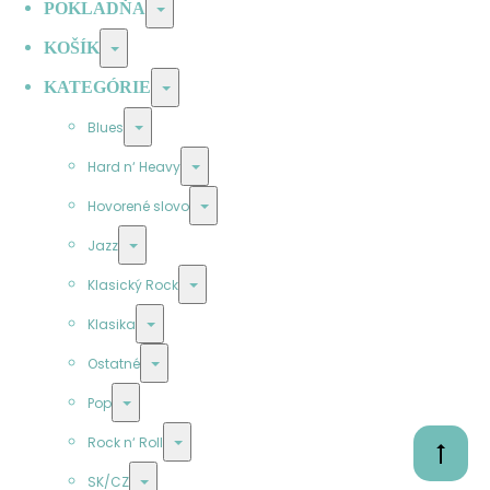
Prepínač
POKLADŇA
Prepínač
KOŠÍK
Prepínač
KATEGÓRIE
Prepínač
Blues
Prepínač
Hard n‘ Heavy
Prepínač
Hovorené slovo
Prepínač
Jazz
Prepínač
Klasický Rock
Prepínač
Klasika
Prepínač
Ostatné
Prepínač
Pop
Prepínač
Rock n‘ Roll
Prejsť
na
Prepínač
SK/CZ