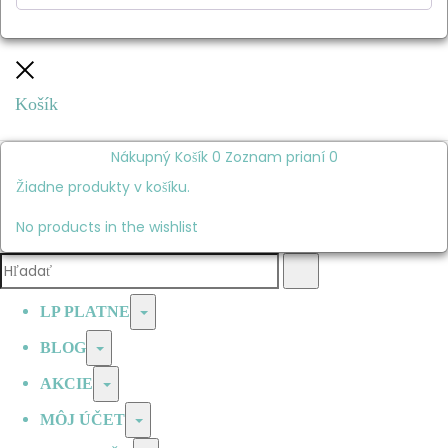
Zatvoriť
Košík
Nákupný Košík
0
Zoznam prianí
0
Žiadne produkty v košíku.
No products in the wishlist
Vyhľadávanie:
Hľadať
Prepínač
LP PLATNE
Prepínač
BLOG
Prepínač
AKCIE
Prepínač
MÔJ ÚČET