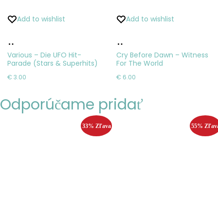
Add to wishlist
Add to wishlist
Pridať
Pridať
do
do
Various – Die UFO Hit-
Cry Before Dawn – Witness
Parade (Stars & Superhits)
For The World
košíka
košíka
€
3.00
€
6.00
Odporúčame pridať
33% Zľava
55% Zľav