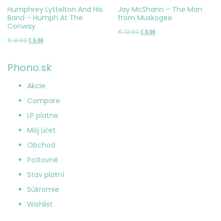
do
do
Humphrey Lyttelton And His
Jay McShann – The Man
Band – Humph At The
from Muskogee
košíka
košíka
Conway
Pôvodná
Aktuálna
€
12.00
€
8.00
Pôvodná
Aktuálna
€
8.00
€
6.00
cena
cena
cena
cena
bola:
je:
bola:
je:
Phono.sk
€ 12.00.
€ 8.00.
€ 8.00.
€ 6.00.
Akcie
Compare
LP platne
Môj účet
Obchod
Poštovné
Stav platní
Súkromie
Wishlist