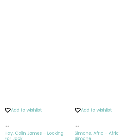
Add to wishlist
Add to wishlist
Pridať
Pridať
do
do
Hay, Colin James – Looking
Simone, Afric – Afric
For Jack
Simone