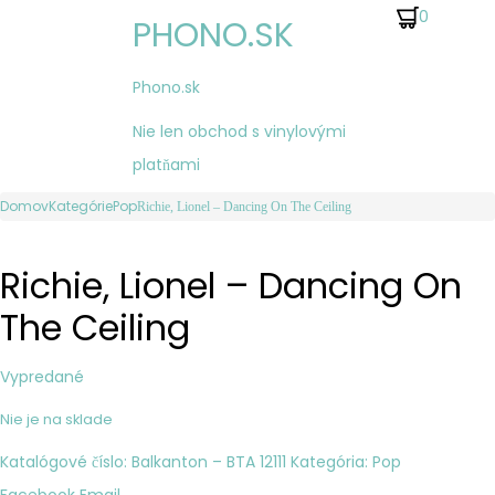
0
PHONO.SK
Phono.sk
Nie len obchod s vinylovými
platňami
Ovládanie
Platters
Sedaka,
Domov
Kategórie
Pop
Richie, Lionel – Dancing On The Ceiling
Produktu
–
Neil
Richie, Lionel – Dancing On
The
–
Very
A
The Ceiling
Best
Song
Of
Vypredané
Nie je na sklade
Katalógové číslo:
Balkanton ‎– BTA 12111
Kategória:
Pop
Zdieľať