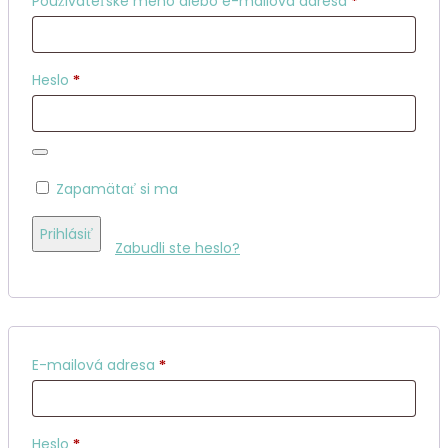
Používateľské meno alebo e-mailová adresa
*
Povinné
Heslo
*
Zapamätať si ma
Prihlásiť
Zabudli ste heslo?
Povinné
E-mailová adresa
*
Povinné
Heslo
*