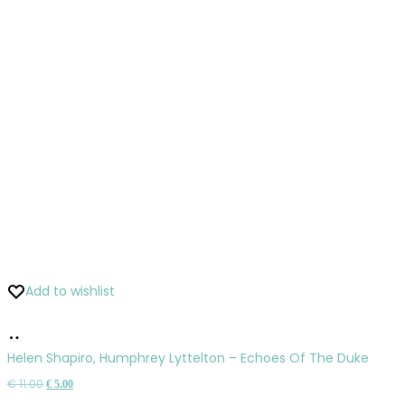
Add to wishlist
Pridať
do
Helen Shapiro, Humphrey Lyttelton – Echoes Of The Duke
košíka
Pôvodná
Aktuálna
€
11.00
€
5.00