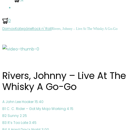
Hľadať
0
Ovládanie
Candoli,
Astley,
Domov
Kategórie
Rock n' Roll
Rivers, Johnny – Live At The Whisky A Go-Go
Produktu
Conte
Rick
–
–
Fine
Whenever
&
You
Rivers, Johnny – Live At The
Dandy
Need
Somebody
Whisky A Go-Go
A John Lee Hooker 15:40
B1 C. C. Rider – Got My Mojo Working 4:15
B2 Sunny 2:25
B3 It’s Too Late 3:45
B4 A Hard Day’s Night 3:00