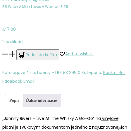
B5 When A Man Loves A Woman 3:55
€
7.00
1 na sklade
množstvo
Add to wishlist
Pridať do košíka
Rivers,
Johnny
Katalógové číslo:
Liberty - LBS 83 299 X
Kategória:
Rock n' Roll
–
Zdieľať
Facebook
Email
Live
At
Popis
Ďalšie informácie
The
Whisky
„Johnny Rivers – Live At The Whisky A Go-Go“ na
vinylovej
A
platni
je zvukovým dokumentom jedného z najuznávanejších