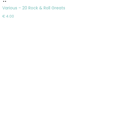
do
Various – 20 Rock & Roll Greats
košíka
€
4.00