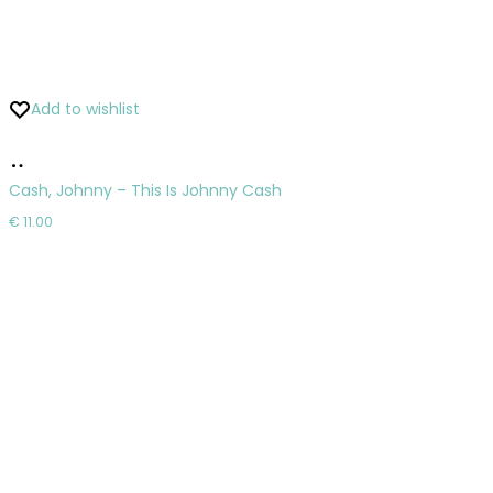
Add to wishlist
Pridať
do
Cash, Johnny – This Is Johnny Cash
košíka
€
11.00