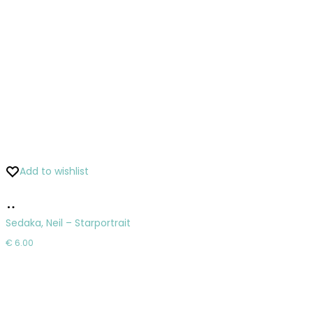
Add to wishlist
Pridať
do
Sedaka, Neil – Starportrait
košíka
€
6.00