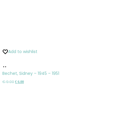
Add to wishlist
Pridať
do
Bechet, Sidney – 1945 – 1951
košíka
Pôvodná
Aktuálna
€
9.00
€
6.00
cena
cena
bola:
je:
€ 9.00.
€ 6.00.