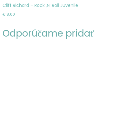
do
Cliff Richard – Rock ‚N‘ Roll Juvenile
košíka
€
8.00
Odporúčame pridať