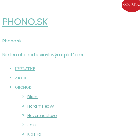
33% Zľav
55% Zľav
25% Zľav
33% Zľav
PHONO.SK
Phono.sk
Nie len obchod s vinylovými platňami
LP PLATNE
AKCIE
OBCHOD
Blues
Hard n‘ Heavy
Hovorené slovo
Jazz
Klasika