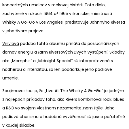
Go-
koncertných umelcov v rockovej histórii. Toto dielo,
Go
zachytené v rokoch 1964 až 1965 v ikonickej miestnosti
Whisky A Go-Go v Los Angeles, predstavuje Johnnyho Riversa
v jeho živom prejave.
Vinylová
podoba tohto albumu prináša do poslucháčskych
domov energiu a šarm Riversových živých vystúpení. Skladby
ako „Memphis“ a „Midnight Special“ sú interpretované s
nádherou a intenzitou, čo len podčiarkuje jeho pódiiové
umenie.
Zaujímavosťou je, že „Live At The Whisky A Go-Go“ je jedným
z najlepších príkladov toho, ako Rivers kombinoval rock, blues
a R&B vo svojom vlastnom nezameniteľnom štýle. Jeho
pódiová charisma a hudobná vyváženosť sú jasne počuteľné
v každej skladbe.