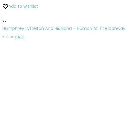
Add to wishlist
Pridať
do
Humphrey Lyttelton And His Band – Humph At The Conway
košíka
Pôvodná
Aktuálna
€
8.00
€
6.00
cena
cena
bola:
je:
€ 8.00.
€ 6.00.