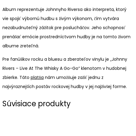
Album reprezentuje Johnnyho Riversa ako interpreta, ktorý
vie spojiť výbornú hudbu s živým výkonom, čím vytvára
nezabudnuteľný zážitok pre poslucháčov. Jeho schopnosť
prenášať emócie prostredníctvom hudby je na tomto živom
albume zreteľná.
Pre fanúšikov rocku a bluesu a zberateľov vinylu je „Johnny
Rivers – Live At The Whisky A Go-Go“ klenotom v hudobnej
zbierke. Táto
platňa
nám umožňuje zažiť jednu z
najvýraznejších postáv rockovej hudby v jej najživšej forme.
Súvisiace produkty