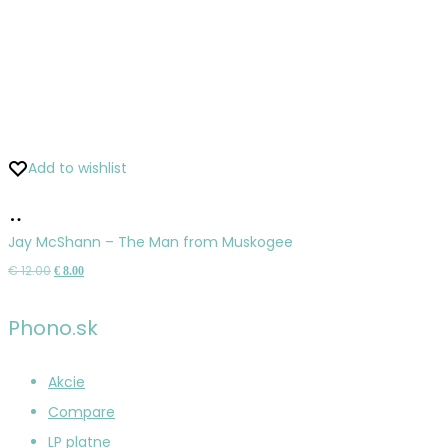
Add to wishlist
Pridať
do
Jay McShann – The Man from Muskogee
košíka
Pôvodná
Aktuálna
€
12.00
€
8.00
cena
cena
bola:
je:
Phono.sk
€ 12.00.
€ 8.00.
Akcie
Compare
LP platne