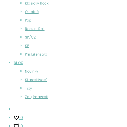
Klasický Rock
Ostatné
Pop
Rock n‘ Roll
SK/CZ
SP
Príslušenstvo
BLOG
Novinky
Starostlivosť
Tipy
Zaujímavosti
Účet
0
0