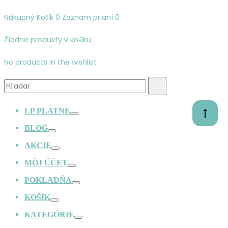
Nákupný Košík
0
Zoznam prianí
0
Žiadne produkty v košíku.
No products in the wishlist
Vyhľadávanie:
Hľadať
LP PLATNE
Prejsť
Prepínač
na
BLOG
začiato
Prepínač
AKCIE
Prepínač
MÔJ ÚČET
Prepínač
POKLADŇA
Prepínač
KOŠÍK
Prepínač
KATEGÓRIE
Prepínač