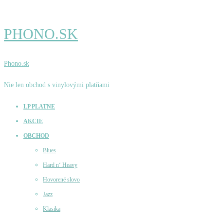
PHONO.SK
Phono.sk
Nie len obchod s vinylovými platňami
LP PLATNE
AKCIE
OBCHOD
Blues
Hard n‘ Heavy
Hovorené slovo
Jazz
Klasika