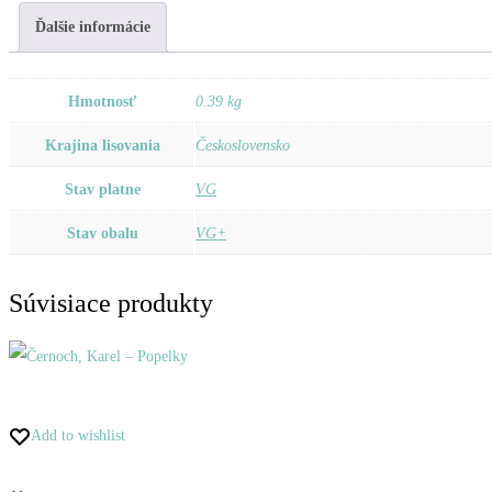
Ďalšie informácie
Hmotnosť
0.39 kg
Krajina lisovania
Československo
Stav platne
VG
Stav obalu
VG+
Súvisiace produkty
Add to wishlist
Pridať