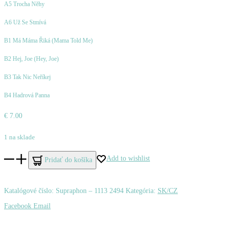
A5 Trocha Něhy
A6 Už Se Stmívá
B1 Má Máma Řiká (Mama Told Me)
B2 Hej, Joe (Hey, Joe)
B3 Tak Nic Neříkej
B4 Hadrová Panna
€
7.00
1 na sklade
množstvo
Add to wishlist
Pridať do košíka
Špinarová,
Věra
Katalógové číslo:
Supraphon ‎– 1113 2494
Kategória:
SK/CZ
–
Zdieľať
Facebook
Email
3