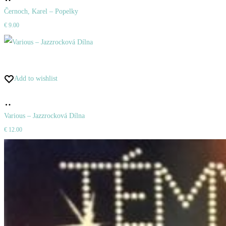
do
Černoch, Karel – Popelky
€
9.00
košíka
Add to wishlist
Pridať
do
Various – Jazzrocková Dílna
€
12.00
košíka