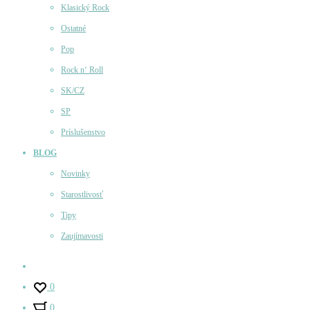
Klasický Rock
Ostatné
Pop
Rock n‘ Roll
SK/CZ
SP
Príslušenstvo
BLOG
Novinky
Starostlivosť
Tipy
Zaujímavosti
Účet
0
0