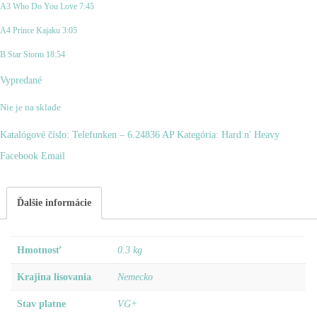
A3 Who Do You Love 7:45
A4 Prince Kajaku 3:05
B Star Storm 18:54
Vypredané
Nie je na sklade
Katalógové číslo:
Telefunken ‎– 6.24836 AP
Kategória:
Hard n' Heavy
Zdieľať
Facebook
Email
Ďalšie informácie
Hmotnosť
0.3 kg
Krajina lisovania
Nemecko
Stav platne
VG+