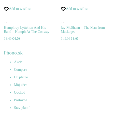
Add to wishlist
Add to wishlist
Pridať
Pridať
do
do
Humphrey Lyttelton And His
Jay McShann – The Man from
Band – Humph At The Conway
Muskogee
košíka
košíka
Pôvodná
Aktuálna
Pôvodná
Aktuálna
€
8.00
€
6.00
€
12.00
€
8.00
cena
cena
cena
cena
bola:
je:
bola:
je:
Phono.sk
€ 8.00.
€ 6.00.
€ 12.00.
€ 8.00.
Akcie
Compare
LP platne
Môj účet
Obchod
Poštovné
Stav platní