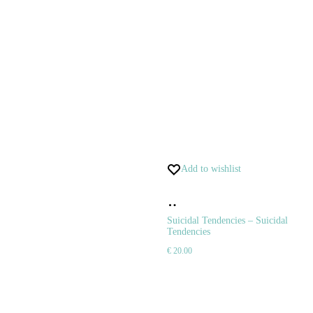
Add to wishlist
Pridať
do
Suicidal Tendencies – Suicidal
Tendencies
košíka
€
20.00