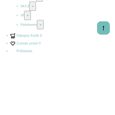
Prepínač
SK/CZ
Prepínač
SP
Prepínač
Príslušenstvo
Prejsť
na
Nákupný Košík
0
začiatok
Zoznam prianí
0
Prihlásenie