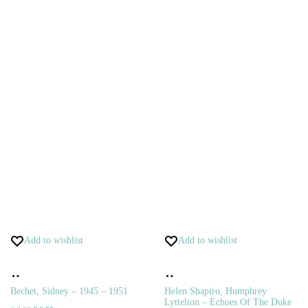
Add to wishlist
Add to wishlist
Pridať
Pridať
do
do
Bechet, Sidney – 1945 – 1951
Helen Shapiro, Humphrey
Lyttelton – Echoes Of The Duke