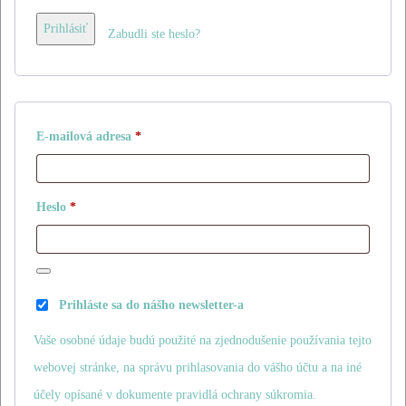
Prihlásiť
Zabudli ste heslo?
Povinné
E-mailová adresa
*
Povinné
Heslo
*
Prihláste sa do nášho newsletter-a
Vaše osobné údaje budú použité na zjednodušenie používania tejto
webovej stránke, na správu prihlasovania do vášho účtu a na iné
účely opísané v dokumente
pravidlá ochrany súkromia
.