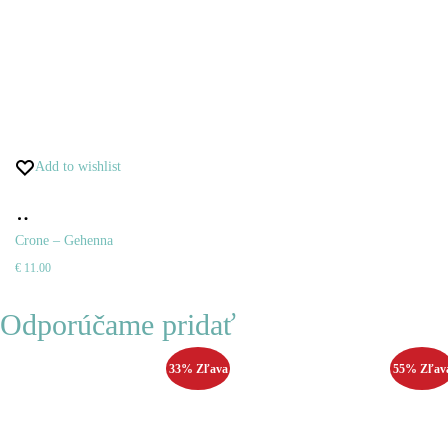
Add to wishlist
Pridať
do
Crone – Gehenna
€
11.00
košíka
Odporúčame pridať
33% Zľava
55% Zľav