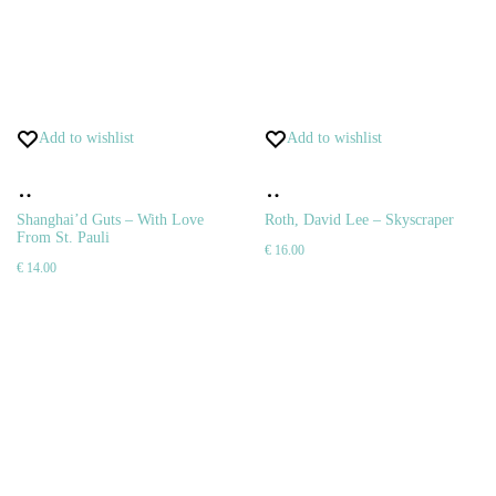
Add to wishlist
Add to wishlist
Pridať
Pridať
do
do
Shanghai’d Guts – With Love
Roth, David Lee – Skyscraper
From St. Pauli
€
16.00
košíka
košíka
€
14.00