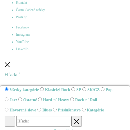
Kontakt
Často kladené otázky
Pošli tip
Facebook
Instagram
YouTube
LinkedIn
Zatvoriť
Hľadať
Všetky kategórie
Klasický Rock
SP
SK/CZ
Pop
Jazz
Ostatné
Hard n' Heavy
Rock n' Roll
Hovorené slovo
Blues
Príslušenstvo
Kategórie
Hľadať
Obnovenie