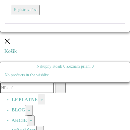
Registrovať sa
Zatvoriť
Košík
Nákupný Košík
0
Zoznam prianí
0
No products in the wishlist
Vyhľadávanie:
Hľadať
LP PLATNE
Prepínač
BLOG
Prepínač
AKCIE
Prepínač