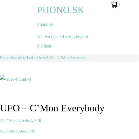
0
PHONO.SK
Phono.sk
Nie len obchod s vinylovými
platňami
Ovládanie
Domov
Kategórie
Hard n' Heavy
UFO ‎– C’Mon Everybody
Dobeš,
White
Produktu
Pavel
Lion
‎–
‎–
Skupinové
Pride
Foto
UFO ‎– C’Mon Everybody
A1 C’Mon Everybody 3:10
A2 Shake It About 3:46