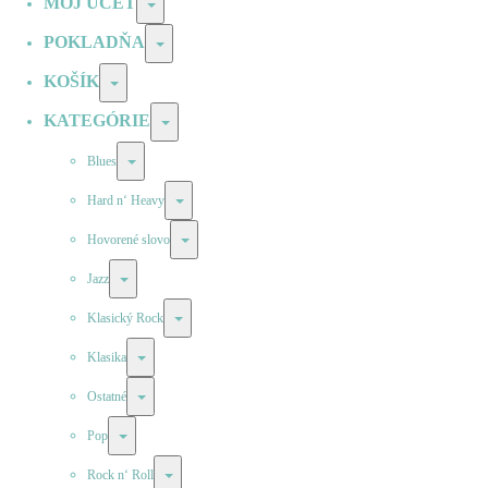
MÔJ ÚČET
Prepínač
POKLADŇA
Prepínač
KOŠÍK
Prepínač
KATEGÓRIE
Prepínač
Prepínač
Blues
Prepínač
Hard n‘ Heavy
Prepínač
Hovorené slovo
Prepínač
Jazz
Prepínač
Klasický Rock
Prepínač
Klasika
Prepínač
Ostatné
Prepínač
Pop
Prepínač
Rock n‘ Roll