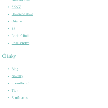
SK/CZ
Hovorené slovo
Ostatné
SP
Rock n' Roll
Príslušenstvo
Články
Blog
Novinky
Starostlivosť
Tipy
Zaujímavosti