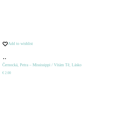
Add to wishlist
Pridať
do
Černocká, Petra – Mississippi / Vítám Tě, Lásko
€
2.00
košíka