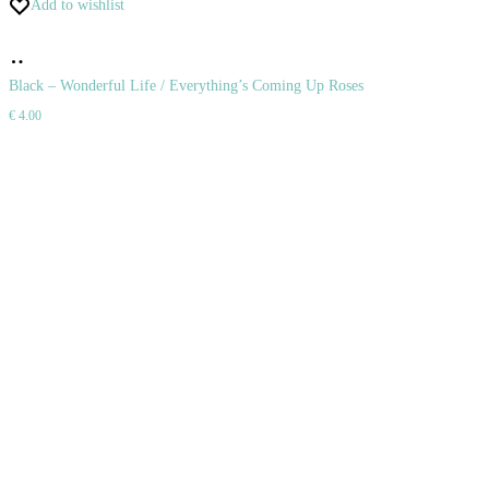
Add to wishlist
Pridať
do
Black – Wonderful Life / Everything’s Coming Up Roses
€
4.00
košíka