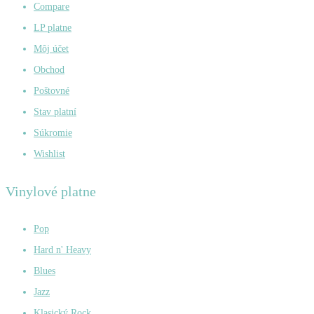
Compare
LP platne
Môj účet
Obchod
Poštovné
Stav platní
Súkromie
Wishlist
Vinylové platne
Pop
Hard n' Heavy
Blues
Jazz
Klasický Rock