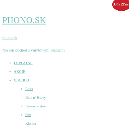
33% Zľav
55% Zľav
25% Zľav
33% Zľav
PHONO.SK
Phono.sk
Nie len obchod s vinylovými platňami
LP PLATNE
AKCIE
OBCHOD
Blues
Hard n‘ Heavy
Hovorené slovo
Jazz
Klasika