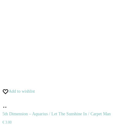
Add to wishlist
Pridať
do
5th Dimension – Aquarius / Let The Sunshine In / Carpet Man
€
3.00
košíka