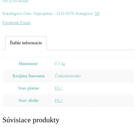
Nie je na sklade
Katalógové číslo:
Supraphon - 1133 0576
Kategória:
SP
Zdieľať
Facebook
Email
Ďalšie informácie
Hmotnosť
0.1 kg
Krajina lisovania
Československo
Stav platne
VG+
Stav obalu
VG+
Súvisiace produkty