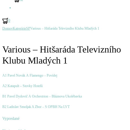
Hľadať
0
Ovládanie
Domov
Kategórie
SP
Various – Hitšaráda Televizního Klubu Mladých 1
Neckář,
Neckář,
Produktu
Václav
Václav
–
–
Various – Hitšaráda Televizního
Víš,
Nejsem
Klubu Mladých 1
Jak
Gladiátor
Na
/
A1 Pavel Novák A Flamengo – Povídej
Mne
Dívky
A2 Katapult – Stovky Hotelů
/
Jdou
B1 Pavel Dydovič A Orchestrion – Bláznova Ukolébavka
Svítání
Ven
B2 Ladislav Smoljak A Zbor – S OPBH Na LVT
Vypredané