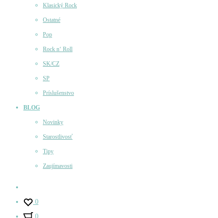
Klasický Rock
Ostatné
Pop
Rock n‘ Roll
SK/CZ
SP
Príslušenstvo
BLOG
Novinky
Starostlivosť
Tipy
Zaujímavosti
Účet
0
0