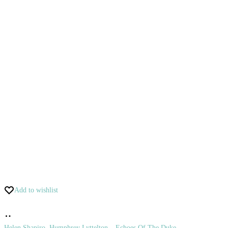
Add to wishlist
Pridať
do
Helen Shapiro, Humphrey Lyttelton – Echoes Of The Duke