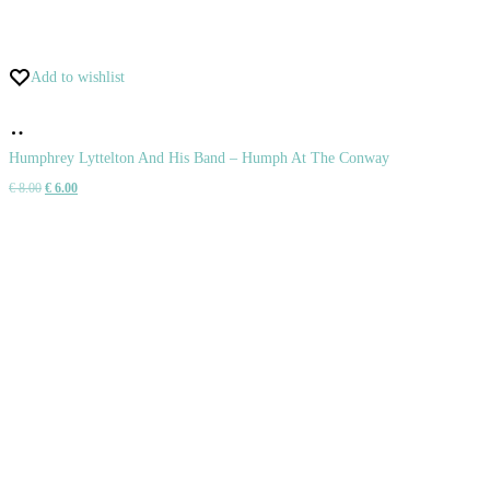
Add to wishlist
Pridať
do
Humphrey Lyttelton And His Band – Humph At The Conway
Pôvodná
Aktuálna
€
8.00
€
6.00
košíka
cena
cena
bola:
je:
€ 8.00.
€ 6.00.