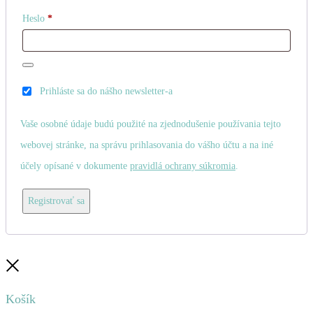
Povinné
Heslo
*
Prihláste sa do nášho newsletter-a
Vaše osobné údaje budú použité na zjednodušenie používania tejto
webovej stránke, na správu prihlasovania do vášho účtu a na iné
účely opísané v dokumente
pravidlá ochrany súkromia
.
Registrovať sa
Zatvoriť
Košík