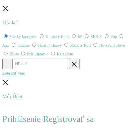
Zatvoriť
Hľadať
Všetky kategórie
Klasický Rock
SP
SK/CZ
Pop
Jazz
Ostatné
Hard n' Heavy
Rock n' Roll
Hovorené slovo
Blues
Príslušenstvo
Kategórie
Hľadať
Obnovenie
Zobraziť viac
Zatvoriť
Môj Účet
Prihlásenie
Registrovať sa