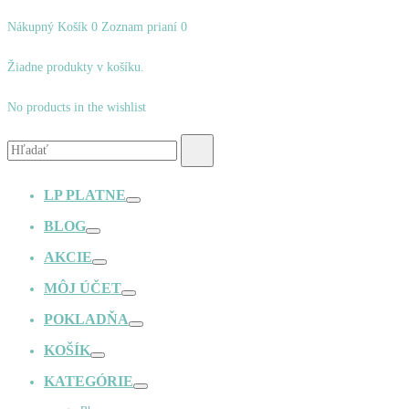
Nákupný Košík
0
Zoznam prianí
0
Žiadne produkty v košíku.
No products in the wishlist
Vyhľadávanie:
Hľadať
LP PLATNE
Prepínač
BLOG
Prepínač
AKCIE
Prepínač
MÔJ ÚČET
Prepínač
POKLADŇA
Prepínač
KOŠÍK
Prepínač
KATEGÓRIE
Prepínač