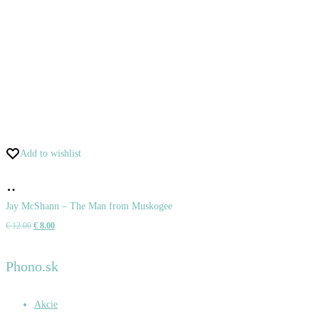
Add to wishlist
Pridať
do
Jay McShann – The Man from Muskogee
Pôvodná
Aktuálna
€
12.00
€
8.00
košíka
cena
cena
bola:
je:
Phono.sk
€ 12.00.
€ 8.00.
Akcie