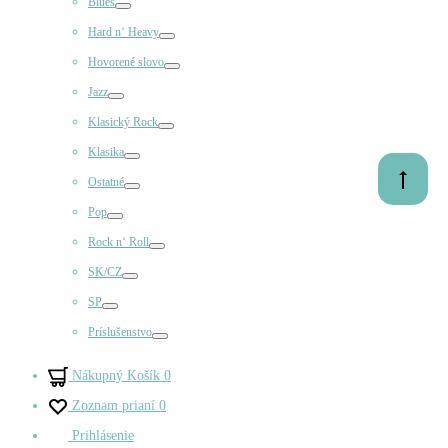
Blues
Prepínač
Hard n‘ Heavy
Prepínač
Hovorené slovo
Prepínač
Jazz
Prepínač
Klasický Rock
Prepínač
Klasika
Prepínač
Prejsť
Ostatné
Prepínač
na
Pop
začiatok
Prepínač
Rock n‘ Roll
Prepínač
SK/CZ
Prepínač
SP
Prepínač
Príslušenstvo
Prepínač
Nákupný Košík
0
Zoznam prianí
0
Prihlásenie