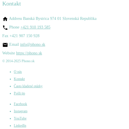
Kontakt
Address
Banská Bystrica 974 01 Slovenská Republika
Phone
+421 910 193 585
Fax
+421 907 150 928
Email
info@phono.sk
Website
https://phono.sk
© 2014-2025 Phono.sk
O nás
Kontakt
Často kladené otázky
Pošli tip
Facebook
Instagram
YouTube
LinkedIn