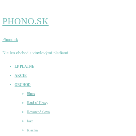
PHONO.SK
Phono.sk
Nie len obchod s vinylovými platňami
LP PLATNE
AKCIE
OBCHOD
Blues
Hard n‘ Heavy
Hovorené slovo
Jazz
Klasika