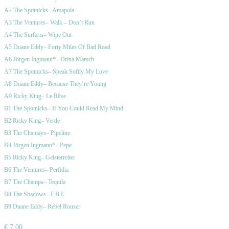
A2 The Spotnicks– Amapola
A3 The Ventures– Walk – Don’t Run
A4 The Surfaris– Wipe Out
A5 Duane Eddy– Forty Miles Of Bad Road
A6 Jörgen Ingmann*– Drina Marsch
A7 The Spotnicks– Speak Softly My Love
A8 Duane Eddy– Because They’re Young
A9 Ricky King– Le Rêve
B1 The Spotnicks– If You Could Read My Mind
B2 Ricky King– Verde
B3 The Chantays– Pipeline
B4 Jörgen Ingmann*– Pepe
B5 Ricky King– Geisterreiter
B6 The Ventures– Perfidia
B7 The Champs– Tequila
B8 The Shadows– F.B.I.
B9 Duane Eddy– Rebel Rouser
€
7.00