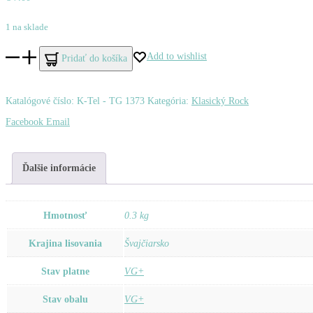
1 na sklade
množstvo
Add to wishlist
Pridať do košíka
Various
–
Katalógové číslo:
K-Tel - TG 1373
Kategória:
Klasický Rock
Super
Zdieľať
Facebook
Email
Guitar
Ďalšie informácie
Hmotnosť
0.3 kg
Krajina lisovania
Švajčiarsko
Stav platne
VG+
Stav obalu
VG+