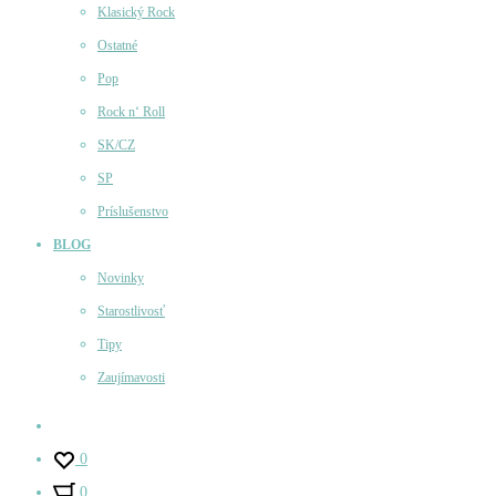
Klasický Rock
Ostatné
Pop
Rock n‘ Roll
SK/CZ
SP
Príslušenstvo
BLOG
Novinky
Starostlivosť
Tipy
Zaujímavosti
Účet
0
0