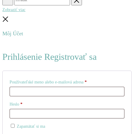
Hľadať
Obnovenie
Zobraziť viac
Zatvoriť
Môj Účet
Prihlásenie
Registrovať sa
Povinné
Používateľské meno alebo e-mailová adresa
*
Povinné
Heslo
*
Zapamätať si ma