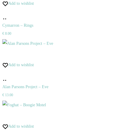
Add to wishlist
Pridať
do
Cymarron – Rings
€
8.00
košíka
Add to wishlist
Pridať
do
Alan Parsons Project – Eve
€
13.00
košíka
Add to wishlist