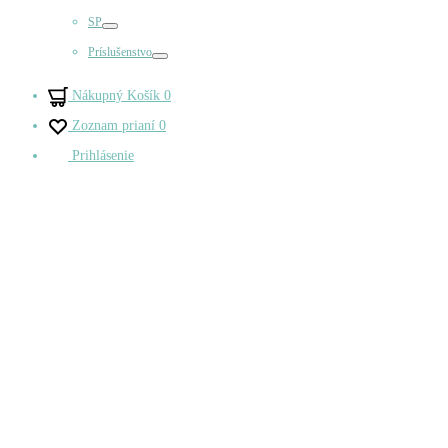
Prepínač
SP
Prepínač
Príslušenstvo
Prepínač
Nákupný Košík
0
Zoznam prianí
0
Prihlásenie