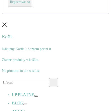
Registrovať sa
Zatvoriť
Košík
Nákupný Košík
0
Zoznam prianí
0
Žiadne produkty v košíku.
No products in the wishlist
Vyhľadávanie:
Hľadať
LP PLATNE
Prepínač
BLOG
Prepínač