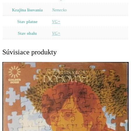
Krajina lisovania
Nemecko
Stav platne
VG+
Stav obalu
VG+
Súvisiace produkty