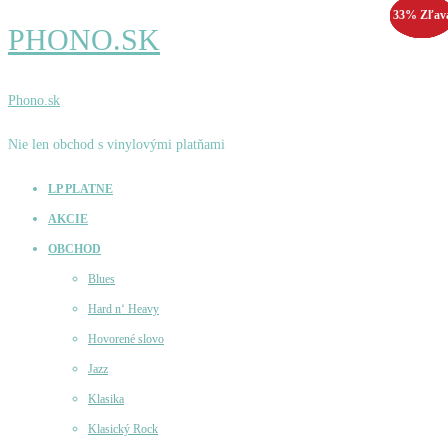
33% Zľav
55% Zľav
25% Zľav
33% Zľav
PHONO.SK
Phono.sk
Nie len obchod s vinylovými platňami
LP PLATNE
AKCIE
OBCHOD
Blues
Hard n‘ Heavy
Hovorené slovo
Jazz
Klasika
Klasický Rock