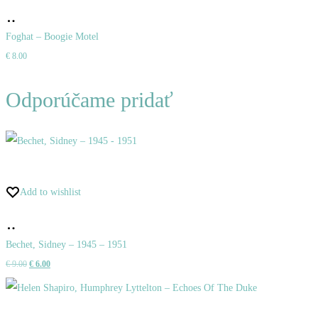
Pridať
do
Foghat – Boogie Motel
€
8.00
košíka
Odporúčame pridať
Add to wishlist
Pridať
do
Bechet, Sidney – 1945 – 1951
Pôvodná
Aktuálna
€
9.00
€
6.00
košíka
cena
cena
bola:
je:
€ 9.00.
€ 6.00.