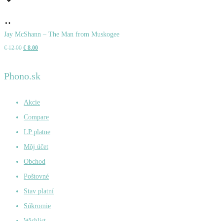
Pridať
do
Jay McShann – The Man from Muskogee
Pôvodná
Aktuálna
€
12.00
€
8.00
košíka
cena
cena
bola:
je:
Phono.sk
€ 12.00.
€ 8.00.
Akcie
Compare
LP platne
Môj účet
Obchod
Poštovné
Stav platní
Súkromie
Wishlist