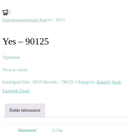
0
Ovládanie
Domov
Kategórie
Klasický Rock
Yes – 90125
Uriah
Fleetwood
Produktu
Heep
Mac
–
–
Yes – 90125
High
Mirage
And
Vypredané
Mighty
Nie je na sklade
Katalógové číslo:
ATCO Records - 790125-1
Kategória:
Klasický Rock
Zdieľať
Facebook
Email
Ďalšie informácie
Hmotnosť
0.3 kg