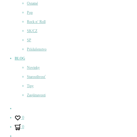
Ostatné
Pop
Rock n‘ Roll
SK/CZ
SP
Príslušenstvo
BLOG
Novinky
Starostlivosť
Tipy
Zaujímavosti
Účet
0
0
Hľadať