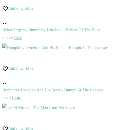
Add to wishlist
Pridať
do
Helen Shapiro, Humphrey Lyttelton – Echoes Of The Duke
Pôvodná
Aktuálna
€
11.00
€
5.00
košíka
cena
cena
bola:
je:
€ 11.00.
€ 5.00.
Add to wishlist
Pridať
do
Humphrey Lyttelton And His Band – Humph At The Conway
Pôvodná
Aktuálna
€
8.00
€
6.00
košíka
cena
cena
bola:
je:
€ 8.00.
€ 6.00.
Add to wishlist