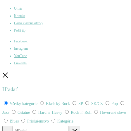
O nás
Kontakt
Často kladené otázky
Pošli tip
Facebook
Instagram
YouTube
LinkedIn
Zatvoriť
Hľadať
Všetky kategórie
Klasický Rock
SP
SK/CZ
Pop
Jazz
Ostatné
Hard n' Heavy
Rock n' Roll
Hovorené slovo
Blues
Príslušenstvo
Kategórie