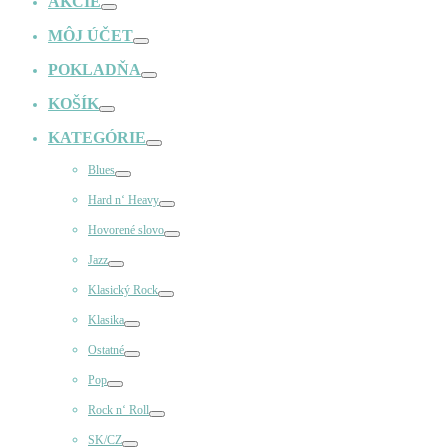
AKCIE
Prepínač
MÔJ ÚČET
Prepínač
POKLADŇA
Prepínač
KOŠÍK
Prepínač
KATEGÓRIE
Prepínač
Blues
Prepínač
Hard n‘ Heavy
Prepínač
Hovorené slovo
Prepínač
Jazz
Prepínač
Klasický Rock
Prepínač
Klasika
Prepínač
Ostatné
Prepínač
Pop
Prepínač
Rock n‘ Roll
Prepínač
SK/CZ