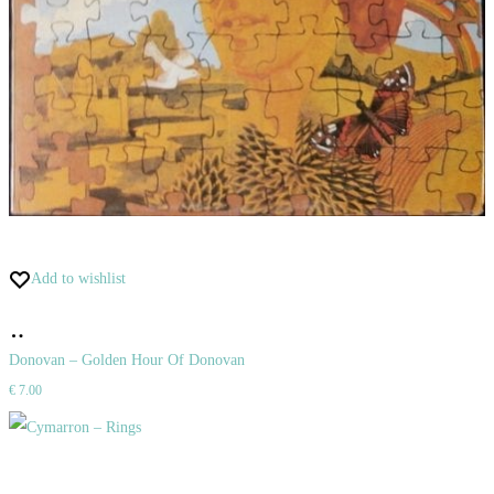
Add to wishlist
Pridať
do
Donovan – Golden Hour Of Donovan
€
7.00
košíka