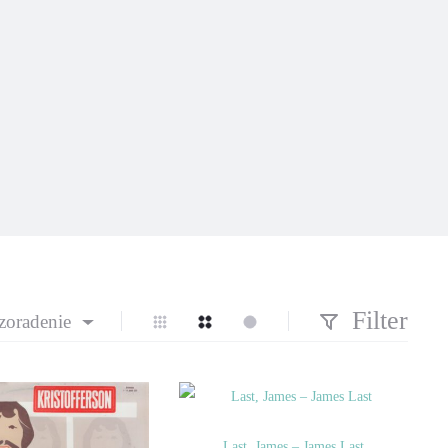
Filter
zoradenie
Last, James – James Last