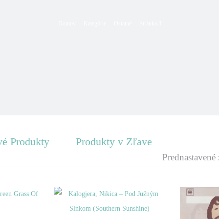
Domov
Kategórie
Ostatné
Stránka 3
é Produkty
Produkty v Zľave
Prednastavené 