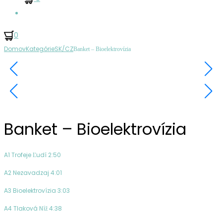
Hľadať
0
Ovládanie
Pupo
Oldfield,
Domov
Kategórie
SK/CZ
Banket – Bioelektrovízia
Produktu
–
Mike
Pupo
–
Earth
Moving
Banket – Bioelektrovízia
A1 Trofeje Ľudí 2:50
A2 Nezavadzaj 4:01
A3 Bioelektrovízia 3:03
A4 Tlaková Níž 4:38