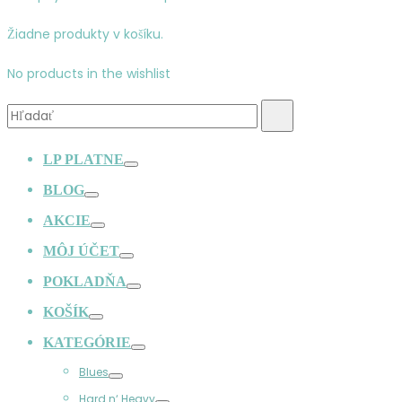
Žiadne produkty v košíku.
No products in the wishlist
Vyhľadávanie:
Hľadať
LP PLATNE
Prepínač
BLOG
Prepínač
AKCIE
Prepínač
MÔJ ÚČET
Prepínač
POKLADŇA
Prepínač
KOŠÍK
Prepínač
KATEGÓRIE
Prepínač
Blues
Prepínač
Hard n‘ Heavy