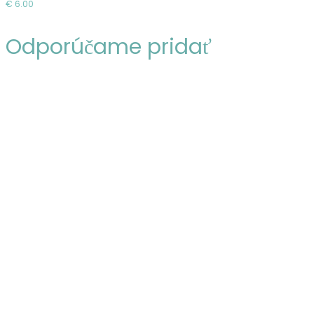
košíka
€
6.00
Odporúčame pridať