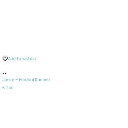
Add to wishlist
Pridať
do
Junior – Hledání Radosti
košíka
€
7.00