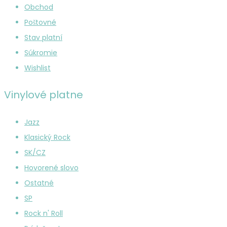
Obchod
Poštovné
Stav platní
Súkromie
Wishlist
Vinylové platne
Jazz
Klasický Rock
SK/CZ
Hovorené slovo
Ostatné
SP
Rock n' Roll