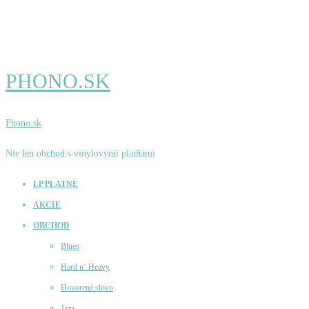
PHONO.SK
Phono.sk
Nie len obchod s vinylovými platňami
LP PLATNE
AKCIE
OBCHOD
Blues
Hard n‘ Heavy
Hovorené slovo
Jazz