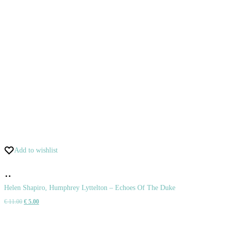
Add to wishlist
Pridať
do
Helen Shapiro, Humphrey Lyttelton – Echoes Of The Duke
Pôvodná
Aktuálna
€
11.00
€
5.00
košíka
cena
cena
bola:
je: