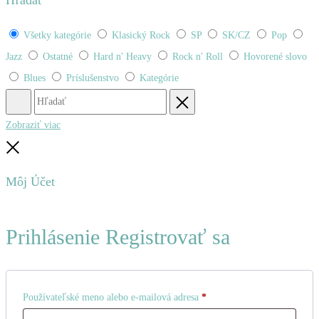
Hľadať
Všetky kategórie
Klasický Rock
SP
SK/CZ
Pop
Jazz
Ostatné
Hard n' Heavy
Rock n' Roll
Hovorené slovo
Blues
Príslušenstvo
Kategórie
Hľadať
Obnovenie
Zobraziť viac
Zatvoriť
Môj Účet
Prihlásenie
Registrovať sa
Povinné
Používateľské meno alebo e-mailová adresa
*