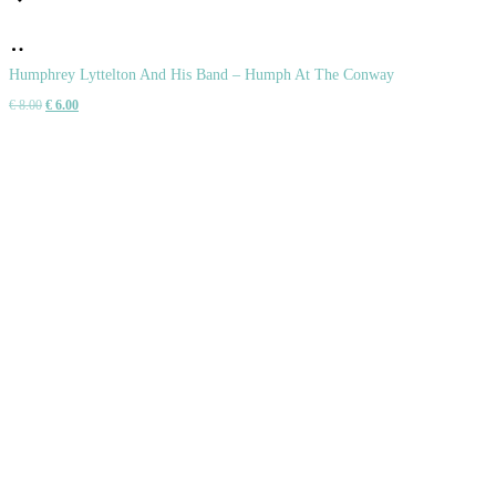
Pridať
do
Humphrey Lyttelton And His Band – Humph At The Conway
Pôvodná
Aktuálna
€
8.00
€
6.00
košíka
cena
cena
bola:
je:
€ 8.00.
€ 6.00.