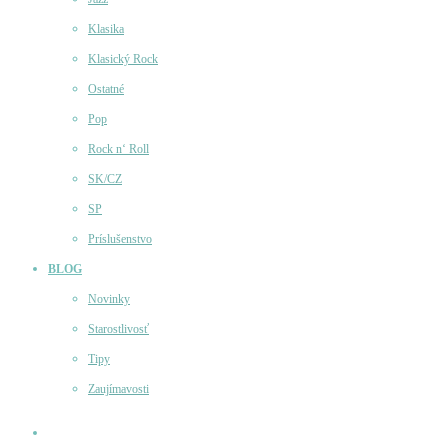
Klasika
Klasický Rock
Ostatné
Pop
Rock n‘ Roll
SK/CZ
SP
Príslušenstvo
BLOG
Novinky
Starostlivosť
Tipy
Zaujímavosti
Účet