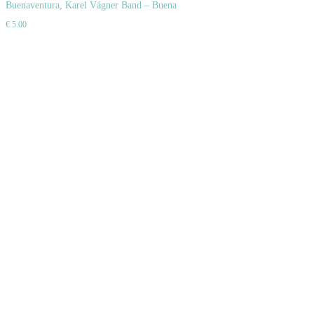
do
Buenaventura, Karel Vágner Band – Buena
€
5.00
košíka