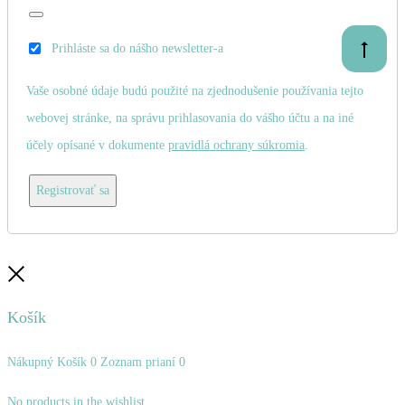
Prihláste sa do nášho newsletter-a
Prejsť
na
začiatok
Vaše osobné údaje budú použité na zjednodušenie používania tejto
webovej stránke, na správu prihlasovania do vášho účtu a na iné
účely opísané v dokumente
pravidlá ochrany súkromia
.
Registrovať sa
Zatvoriť
Košík
Nákupný Košík
0
Zoznam prianí
0
No products in the wishlist