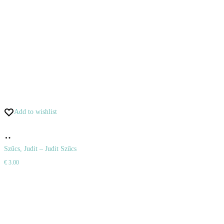
Add to wishlist
Pridať
do
Szűcs, Judit – Judit Szűcs
€
3.00
košíka