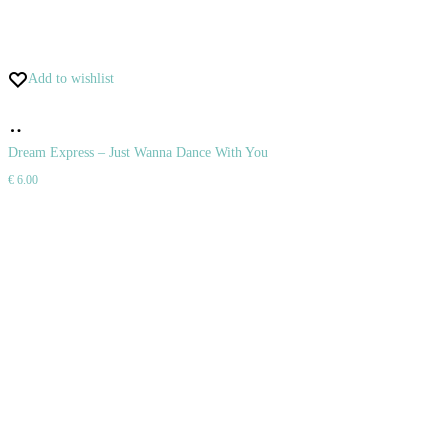
Add to wishlist
Pridať
do
Dream Express – Just Wanna Dance With You
€
6.00
košíka