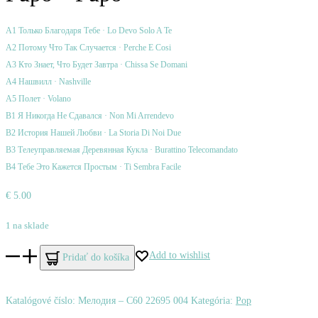
A1 Только Благодаря Тебе · Lo Devo Solo A Te
A2 Потому Что Так Случается · Perche E Cosi
A3 Кто Знает, Что Будет Завтра · Chissa Se Domani
A4 Нашвилл · Nashville
A5 Полет · Volano
B1 Я Никогда Не Сдавался · Non Mi Arrendevo
B2 История Нашей Любви · La Storia Di Noi Due
B3 Телеуправляемая Деревянная Кукла · Burattino Telecomandato
B4 Тебе Это Кажется Простым · Ti Sembra Facile
€
5.00
1 na sklade
množstvo
Add to wishlist
Pridať do košíka
Pupo
–
Katalógové číslo:
Мелодия ‎– С60 22695 004
Kategória:
Pop