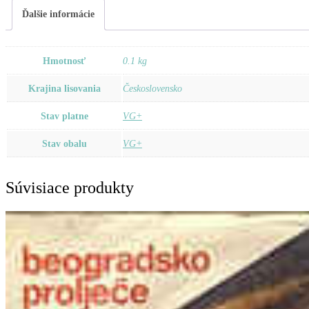
Román
Ďalšie informácie
/
Mou
Hmotnosť
0.1 kg
Láskou
Krajina lisovania
Československo
Dej
Se
Stav platne
VG+
Vést
Stav obalu
VG+
Súvisiace produkty