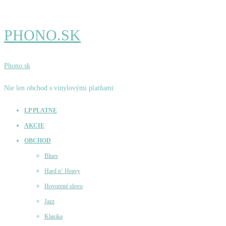
PHONO.SK
Phono.sk
Nie len obchod s vinylovými platňami
LP PLATNE
AKCIE
OBCHOD
Blues
Hard n‘ Heavy
Hovorené slovo
Jazz
Klasika