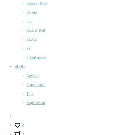
Klasický Rock
Ostatné
Pop
Rock n‘ Roll
SK/CZ
SP
Príslušenstvo
BLOG
Novinky
Starostlivosť
Tipy
Zaujímavosti
Účet
0
0