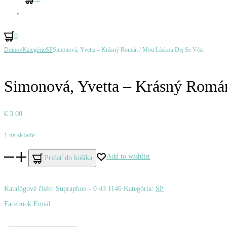
Hľadať
0
Ovládanie
Domov
Kategórie
SP
Simonová, Yvetta – Krásný Román / Mou Láskou Dej Se Vést
Slováček,
Semelka,
Produktu
Felix
Lešek
–
–
Simonová, Yvetta – Krásný Romá
Tornero
Co
/
Mi
€
3.00
Hrací
Brání
1 na sklade
Automat
/
množstvo
Add to wishlist
Vina
Pridať do košíka
Simonová,
Křídel
Yvetta
Katalógové číslo:
Supraphon - 0 43 1146
Kategória:
SP
–
Zdieľať
Facebook
Email
Krásný