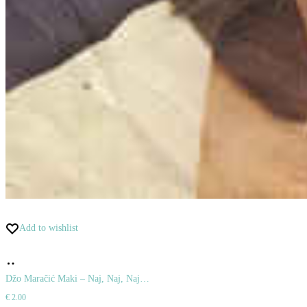
Add to wishlist
Pridať
do
Džo Maračić Maki – Naj, Naj, Naj…
€
2.00
košíka