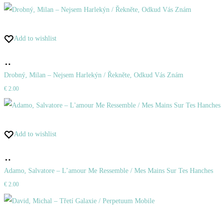
Add to wishlist
Pridať
do
Drobný, Milan – Nejsem Harlekýn / Řekněte, Odkud Vás Znám
€
2.00
košíka
Add to wishlist
Pridať
do
Adamo, Salvatore – L’amour Me Ressemble / Mes Mains Sur Tes Hanches
€
2.00
košíka