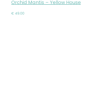
Orchid Mantis – Yellow House
košíka
€
49.00