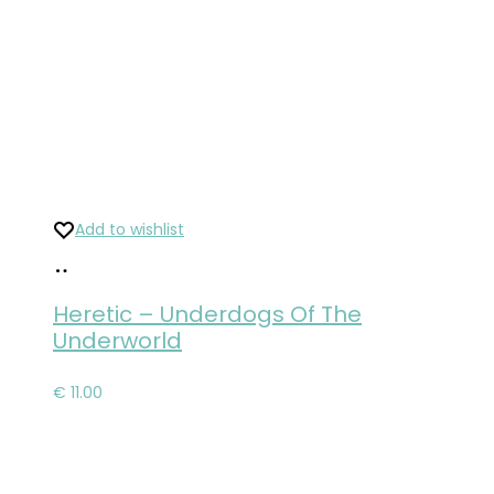
Add to wishlist
Pridať
do
Heretic – Underdogs Of The
košíka
Underworld
€
11.00