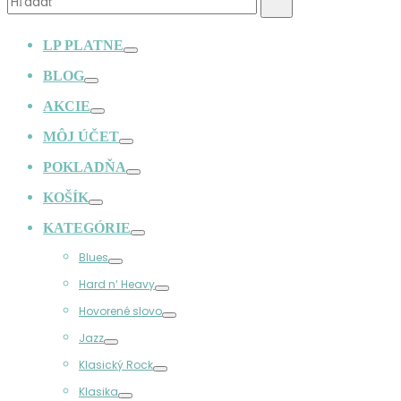
Hľadať
LP PLATNE
Prepínač
BLOG
Prepínač
AKCIE
Prepínač
MÔJ ÚČET
Prepínač
POKLADŇA
Prepínač
KOŠÍK
Prepínač
KATEGÓRIE
Prepínač
Blues
Prepínač
Hard n‘ Heavy
Prepínač
Hovorené slovo
Prepínač
Jazz
Prepínač
Klasický Rock
Prepínač
Klasika