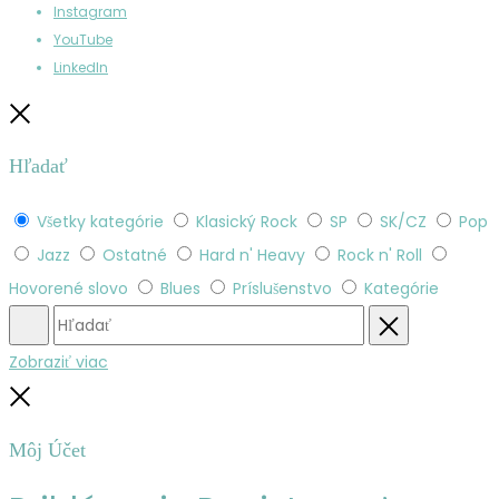
Instagram
YouTube
LinkedIn
Zatvoriť
Hľadať
Všetky kategórie
Klasický Rock
SP
SK/CZ
Pop
Jazz
Ostatné
Hard n' Heavy
Rock n' Roll
Hovorené slovo
Blues
Príslušenstvo
Kategórie
Hľadať
Obnovenie
Zobraziť viac
Zatvoriť
Môj Účet