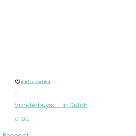
Add to wishlist
Pridať
do
Vanderbuyst – In Dutch
košíka
€
15.00
Phono.sk