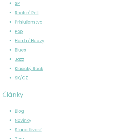
SP
Rock n' Roll
Príslušenstvo
Pop
Hard n' Heavy
Blues
Jazz
Klasický Rock
SK/CZ
Články
Blog
Novinky
Starostlivosť