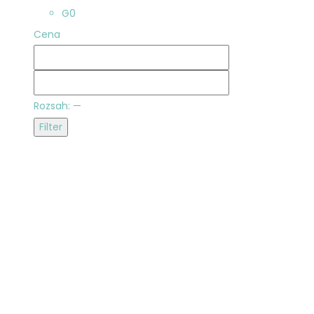
G
0
Cena
Rozsah:
—