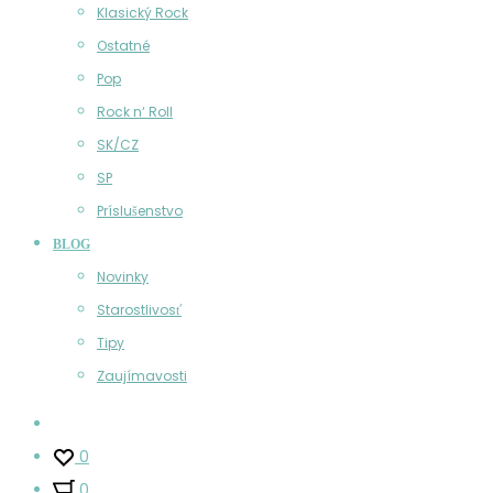
Klasický Rock
Ostatné
Pop
Rock n‘ Roll
SK/CZ
SP
Príslušenstvo
BLOG
Novinky
Starostlivosť
Tipy
Zaujímavosti
Účet
0
0