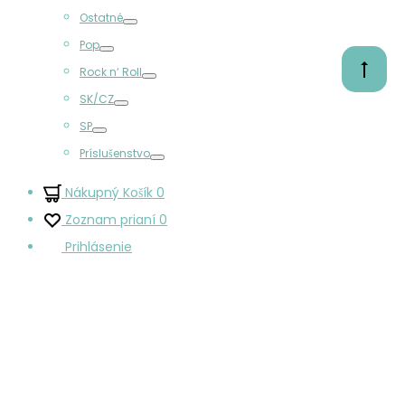
Prepínač
Ostatné
Prepínač
Pop
Prepínač
Prejsť
Rock n‘ Roll
Prepínač
na
SK/CZ
začiato
Prepínač
SP
Prepínač
Príslušenstvo
Prepínač
Nákupný Košík
0
Zoznam prianí
0
Prihlásenie