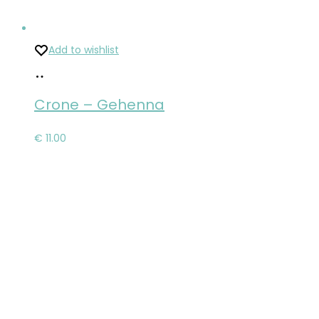
Add to wishlist
Pridať
do
Crone – Gehenna
košíka
€
11.00