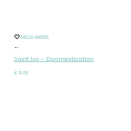
Add to wishlist
Pridať
do
Saint Ivo ‎– Doomestication
košíka
€
15.00