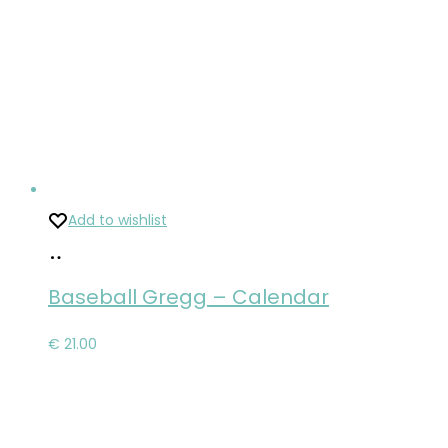
Add to wishlist
Pridať
do
Baseball Gregg – Calendar
košíka
€
21.00