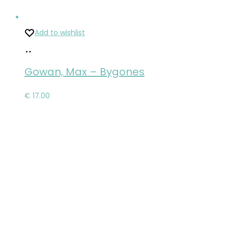
Add to wishlist
Pridať
do
Gowan, Max – Bygones
košíka
€
17.00