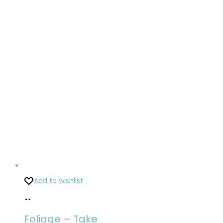
Add to wishlist
Pridať
do
Foliage – Take