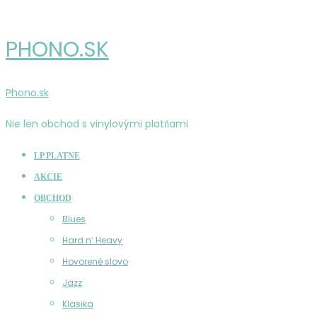
PHONO.SK
Phono.sk
Nie len obchod s vinylovými platňami
LP PLATNE
AKCIE
OBCHOD
Blues
Hard n‘ Heavy
Hovorené slovo
Jazz
Klasika