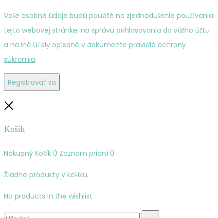
Vaše osobné údaje budú použité na zjednodušenie používania
tejto webovej stránke, na správu prihlasovania do vášho účtu
a na iné účely opísané v dokumente
pravidlá ochrany
súkromia
.
Registrovať sa
Zatvoriť
Košík
Nákupný Košík
0
Zoznam prianí
0
Žiadne produkty v košíku.
No products in the wishlist
Vyhľadávanie: