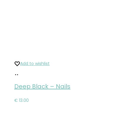
Add to wishlist
Pridať
do
Deep Black ‎– Nails
košíka
€
13.00