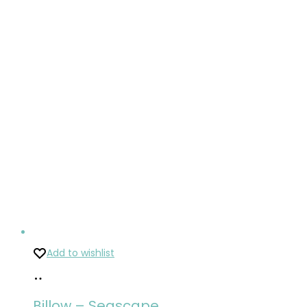
Add to wishlist
Pridať
do
Billow – Seascape