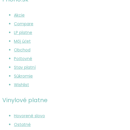
Akcie
Compare
LP platne
Môj účet
Obchod
Poštovné
Stav platní
Súkromie
Wishlist
Vinylové platne
Hovorené slovo
Ostatné