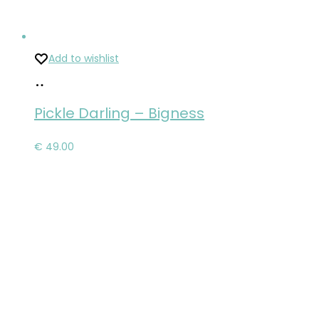
Add to wishlist
Pridať
do
Pickle Darling – Bigness
košíka
€
49.00