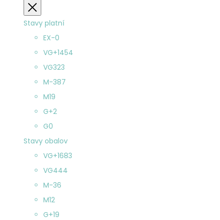
Zatvoriť
Stavy platní
EX-
0
VG+
1454
VG
323
M-
387
M
19
G+
2
G
0
Stavy obalov
VG+
1683
VG
444
M-
36
M
12
G+
19