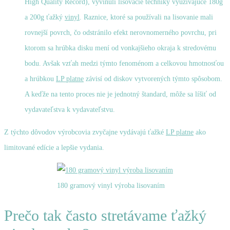
High Quality Record), vyvinuli lisovacie techniky využívajúce 180g
a 200g ťažký
vinyl
. Raznice, ktoré sa používali na lisovanie mali
rovnejší povrch, čo odstránilo efekt nerovnomerného povrchu, pri
ktorom sa hrúbka disku mení od vonkajšieho okraja k stredovému
bodu. Avšak vzťah medzi týmto fenoménom a celkovou hmotnosťou
a hrúbkou
LP platne
závisí od diskov vytvorených týmto spôsobom.
A keďže na tento proces nie je jednotný štandard, môže sa líšiť od
vydavateľstva k vydavateľstvu.
Z týchto dôvodov výrobcovia zvyčajne vydávajú ťažké
LP platne
ako
limitované edície a lepšie vydania.
180 gramový vinyl výroba lisovaním
Prečo tak často stretávame ťažký