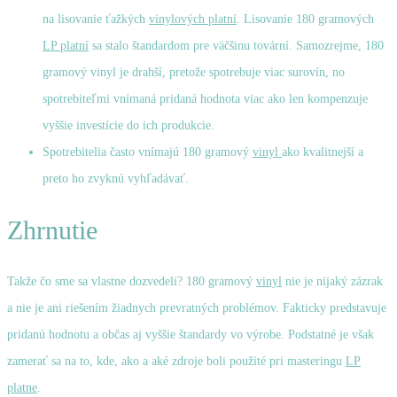
na lisovanie ťažkých
vinylových platní
. Lisovanie 180 gramových
LP platní
sa stalo štandardom pre väčšinu tovární. Samozrejme, 180
gramový vinyl je drahší, pretože spotrebuje viac surovín, no
spotrebiteľmi vnímaná pridaná hodnota viac ako len kompenzuje
vyššie investície do ich produkcie.
Spotrebitelia často vnímajú 180 gramový
vinyl
ako kvalitnejší a
preto ho zvyknú vyhľadávať.
Zhrnutie
Takže čo sme sa vlastne dozvedeli? 180 gramový
vinyl
nie je nijaký zázrak
a nie je ani riešením žiadnych prevratných problémov. Fakticky predstavuje
pridanú hodnotu a občas aj vyššie štandardy vo výrobe. Podstatné je však
zamerať sa na to, kde, ako a aké zdroje boli použité pri masteringu
LP
platne
.