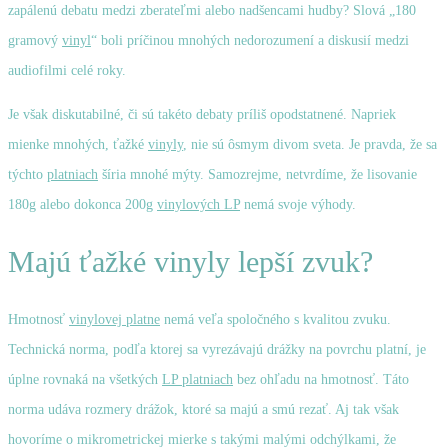
zapálenú debatu medzi zberateľmi alebo nadšencami hudby? Slová „180
gramový
vinyl
“ boli príčinou mnohých nedorozumení a diskusií medzi
audiofilmi celé roky.
Je však diskutabilné, či sú takéto debaty príliš opodstatnené. Napriek
mienke mnohých, ťažké
vinyly
, nie sú ôsmym divom sveta. Je pravda, že sa
týchto
platniach
šíria mnohé mýty. Samozrejme, netvrdíme, že lisovanie
180g alebo dokonca 200g
vinylových LP
nemá svoje výhody.
Majú ťažké vinyly lepší zvuk?
Hmotnosť
vinylovej platne
nemá veľa spoločného s kvalitou zvuku.
Technická norma, podľa ktorej sa vyrezávajú drážky na povrchu platní, je
úplne rovnaká na všetkých
LP platniach
bez ohľadu na hmotnosť. Táto
norma udáva rozmery drážok, ktoré sa majú a smú rezať. Aj tak však
hovoríme o mikrometrickej mierke s takými malými odchýlkami, že