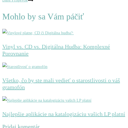
v
Ďalší Príspevok
článku
Mohlo by sa Vám páčiť
Vinyl vs. CD vs. Digitálna Hudba: Komplexné
Porovnanie
Všetko, čo by ste mali vedieť o starostlivosti o váš
gramofón
Najlepšie aplikácie na katalogizáciu vašich LP platní
Pridaj komentár