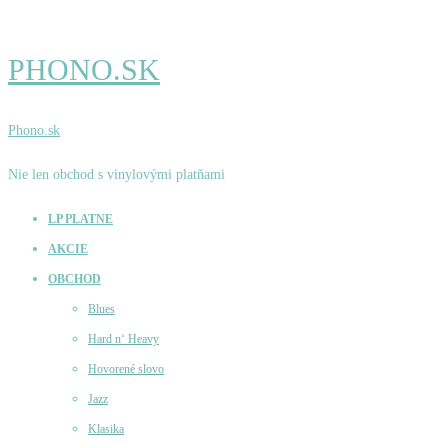
PHONO.SK
Phono.sk
Nie len obchod s vinylovými platňami
LP PLATNE
AKCIE
OBCHOD
Blues
Hard n‘ Heavy
Hovorené slovo
Jazz
Klasika