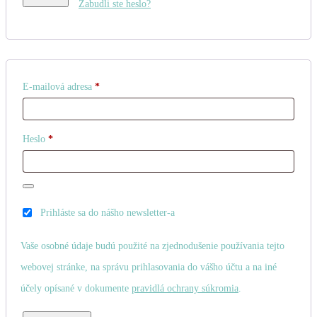
Zabudli ste heslo?
Povinné
E-mailová adresa
*
Povinné
Heslo
*
Prihláste sa do nášho newsletter-a
Vaše osobné údaje budú použité na zjednodušenie používania tejto
webovej stránke, na správu prihlasovania do vášho účtu a na iné
účely opísané v dokumente
pravidlá ochrany súkromia
.