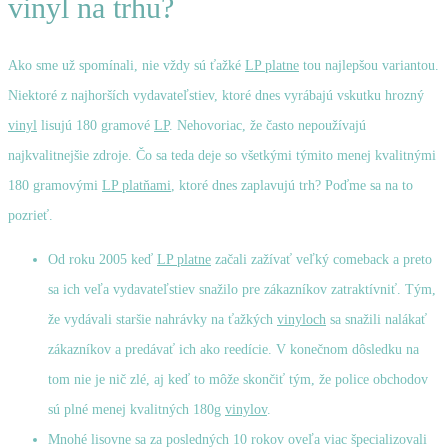
vinyl na trhu?
Ako sme už spomínali, nie vždy sú ťažké
LP platne
tou najlepšou variantou.
Niektoré z najhorších vydavateľstiev, ktoré dnes vyrábajú vskutku hrozný
vinyl
lisujú 180 gramové
LP
. Nehovoriac, že často nepoužívajú
najkvalitnejšie zdroje. Čo sa teda deje so všetkými týmito menej kvalitnými
180 gramovými
LP platňami
, ktoré dnes zaplavujú trh? Poďme sa na to
pozrieť.
Od roku 2005 keď
LP platne
začali zažívať veľký comeback a preto
sa ich veľa vydavateľstiev snažilo pre zákazníkov zatraktívniť. Tým,
že vydávali staršie nahrávky na ťažkých
vinyloch
sa snažili nalákať
zákazníkov a predávať ich ako reedície. V konečnom dôsledku na
tom nie je nič zlé, aj keď to môže skončiť tým, že police obchodov
sú plné menej kvalitných 180g
vinylov
.
Mnohé lisovne sa za posledných 10 rokov oveľa viac špecializovali