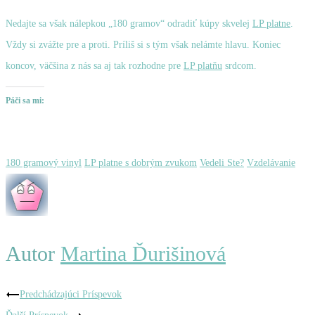
Nedajte sa však nálepkou „180 gramov“ odradiť kúpy skvelej
LP platne
.
Vždy si zvážte pre a proti. Príliš si s tým však nelámte hlavu. Koniec
koncov, väčšina z nás sa aj tak rozhodne pre
LP platňu
srdcom.
Páči sa mi:
180 gramový vinyl
LP platne s dobrým zvukom
Vedeli Ste?
Vzdelávanie
Autor
Martina Ďurišinová
Navigácia
Predchádzajúci Príspevok