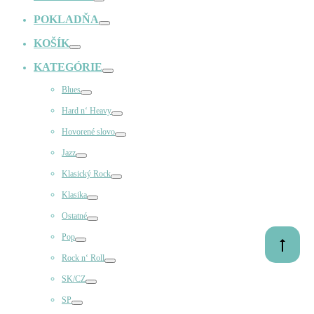
Prepínač
POKLADŇA
Prepínač
KOŠÍK
Prepínač
KATEGÓRIE
Prepínač
Blues
Prepínač
Hard n‘ Heavy
Prepínač
Hovorené slovo
Prepínač
Jazz
Prepínač
Klasický Rock
Prepínač
Klasika
Prepínač
Ostatné
Prepínač
Pop
Prejsť
Prepínač
Rock n‘ Roll
na
Prepínač
začiatok
SK/CZ
Prepínač
SP
Prepínač