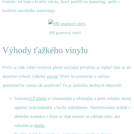
formáte, od typu a kvality zdroja, ktorý použili na mastering, spolu s
kvalitou samotného masteringu.
180 gramový vinyl
Výhody ťažkého vinylu
Prečo sa však ťažké vinylové platne zvyčajne považujú za lepšie? Aké sú ale
skutočné výhody ťažkého
vinylu
? Prečo ho priemysel a väčšina
spotrebiteľov vníma tak pozitívne? Tu je niekoľko možných odpovedí:
Samotná
LP platňa
je robustnejšia a odolnejšia a preto zvládne menej
opatrné zaobchádzanie a horšie uskladnenie. Opotrebovanie drážok v
dôsledku kontaktu s ihlou sa však nemení na základe toho, aká
robustná je
platňa
.