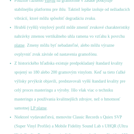
Použitie ťažšieho
vinylu
na gramofóne v zásade poskytuje
stabilnejšiu platformu pre ihlu. Taktiež lepšie izoluje od nežiaducich
vibrácií, ktoré môžu spôsobiť degradáciu zvuku.
Hrubší (vyšší) vinylový profil môže zmeniť zvukové charakteristiky
nahrávky zmenou vertikálneho uhla ramena vo vzťahu k povrchu
platne
. Zmeny môžu byť nebadateľné, alebo môžu výrazne
ovplyvniť zvuk závisle od nastavenia gramofónu.
Z historického hľadiska existuje predpokladaný štandard kvality
spojený so 180 alebo 200 gramovým vinylom. Keď sa tieto ťažké
výlisky prvýkrát objavili, predstavovali vyšší štandard kvality pre
celý proces masteringu a výroby. Išlo však viac o techniku
masteringu a používania kvalitnejších zdrojov, než o hmotnosť
samotnej
LP platne
.
Niektoré vydavateľstvá, menovite Classic Records s Quiex SVP
(Super Vinyl Profile) a Mobile Fidelity Sound Lab s UHQR (Ultra