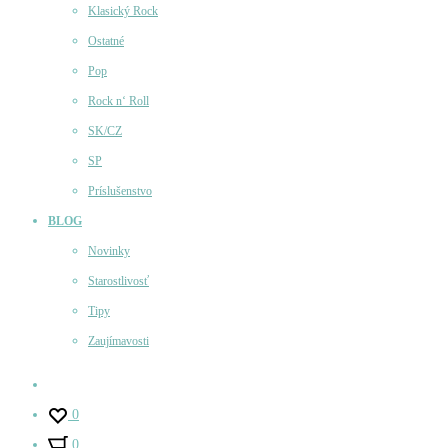
Klasický Rock
Ostatné
Pop
Rock n‘ Roll
SK/CZ
SP
Príslušenstvo
BLOG
Novinky
Starostlivosť
Tipy
Zaujímavosti
Účet
0
0