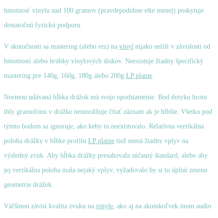
hmotnosť vinylu nad 100 gramov (pravdepodobne ešte menej) poskytuje
dostatočnú fyzickú podporu.
V skutočnosti sa mastering (alebo rez) na
vinyl
nijako nelíši v závislosti od
hmotnosti alebo hrúbky vinylových diskov. Neexistuje žiadny špecifický
mastering pre 140g, 160g, 180g alebo 200g
LP platne
.
Normou udávaná hĺbka drážok má svoje opodstatnenie. Bod dotyku hrotu
ihly gramofónu v drážke neumožňuje čítať záznam ak je hlbšie. Všetko pod
týmto bodom sa ignoruje, ako keby to neexistovalo. Relatívna vertikálna
poloha drážky v hĺbke profilu
LP platne
tiež nemá žiadny vplyv na
výsledný zvuk. Aby hĺbka drážky presahovala súčasný štandard, alebo aby
jej vertikálna poloha mala nejaký vplyv, vyžadovalo by si to úplnú zmenu
geometrie drážok.
Väčšinou závisí kvalita zvuku na
vinyle
, ako aj na akomkoľvek inom audio