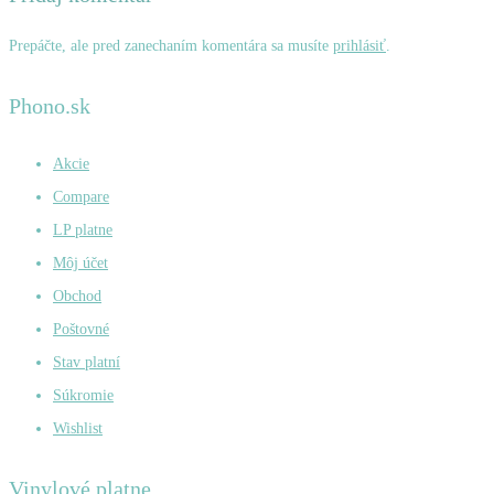
Prepáčte, ale pred zanechaním komentára sa musíte
prihlásiť
.
Phono.sk
Akcie
Compare
LP platne
Môj účet
Obchod
Poštovné
Stav platní
Súkromie
Wishlist
Vinylové platne