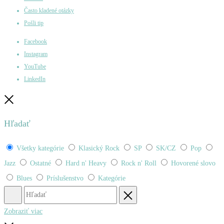
Často kladené otázky
Pošli tip
Facebook
Instagram
YouTube
LinkedIn
Zatvoriť
Hľadať
Všetky kategórie
Klasický Rock
SP
SK/CZ
Pop
Jazz
Ostatné
Hard n' Heavy
Rock n' Roll
Hovorené slovo
Blues
Príslušenstvo
Kategórie
Hľadať
Obnovenie
Zobraziť viac