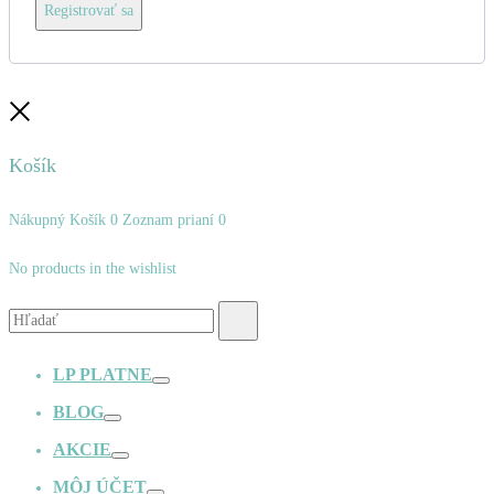
Registrovať sa
Zatvoriť
Košík
Nákupný Košík
0
Zoznam prianí
0
No products in the wishlist
Vyhľadávanie:
Hľadať
LP PLATNE
Prepínač
BLOG
Prepínač
AKCIE
Prepínač
MÔJ ÚČET