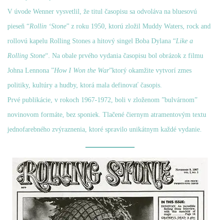
V úvode Wenner vysvetlil, že titul časopisu sa odvoláva na bluesovú
pieseň “
Rollin ‘Stone
” z roku 1950, ktorú zložil Muddy Waters, rock and
rollovú kapelu Rolling Stones a hitový singel Boba Dylana “
Like a
Rolling Stone
“. Na obale prvého vydania časopisu bol obrázok z filmu
Johna Lennona ”
How I Won the War
”ktorý okamžite vytvorí zmes
politiky, kultúry a hudby, ktorá mala definovať časopis.
Prvé publikácie, v rokoch 1967-1972, boli v zloženom ”bulvárnom”
novinovom formáte, bez sponiek. Tlačené čiernym atramentovým textu
jednofarebného zvýraznenia, ktoré spravilo unikátnym každé vydanie.