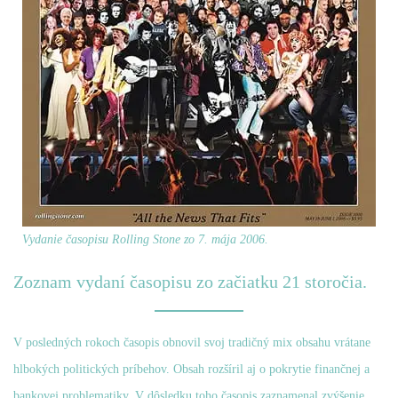
Vydanie časopisu Rolling Stone zo 7. mája 2006.
Zoznam vydaní časopisu zo začiatku 21 storočia.
V posledných rokoch časopis obnovil svoj tradičný mix obsahu vrátane
hlbokých politických príbehov. Obsah rozšíril aj o pokrytie finančnej a
bankovej problematiky. V dôsledku toho časopis zaznamenal zvýšenie