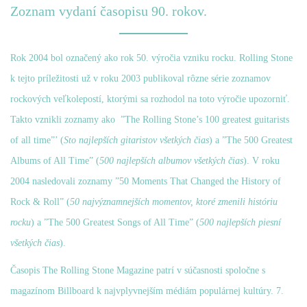
Zoznam vydaní časopisu 90. rokov.
Rok 2004 bol označený ako rok 50. výročia vzniku rocku. Rolling Stone
k tejto príležitosti už v roku 2003 publikoval rôzne série zoznamov
rockových veľkolepostí, ktorými sa rozhodol na toto výročie upozorniť.
Takto vznikli zoznamy ako ”The Rolling Stone’s 100 greatest guitarists
of all time”’ (
Sto najlepších gitaristov všetkých čias
) a ”The 500 Greatest
Albums of All Time” (
500 najlepších albumov všetkých čias
). V roku
2004 nasledovali zoznamy ”50 Moments That Changed the History of
Rock & Roll” (
50 najvýznamnejších momentov, ktoré zmenili históriu
rocku
) a ”The 500 Greatest Songs of All Time” (
500 najlepších piesní
všetkých čias
).
Časopis The Rolling Stone Magazine patrí v súčasnosti spoločne s
magazínom Billboard k najvplyvnejším médiám populárnej kultúry. 7.