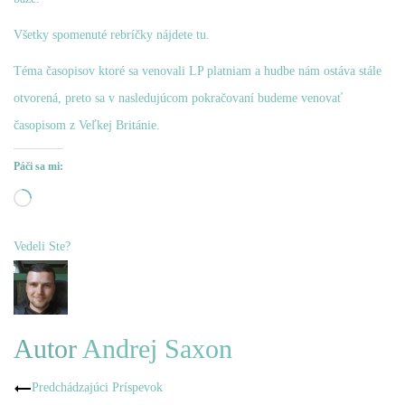
Všetky spomenuté rebríčky nájdete
tu
.
Téma časopisov ktoré sa venovali
LP platniam
a hudbe nám ostáva stále
otvorená, preto sa v nasledujúcom pokračovaní budeme venovať
časopisom z Veľkej Británie.
Páči sa mi:
Loading…
Vedeli Ste?
Autor
Andrej Saxon
Navigácia
Predchádzajúci Príspevok