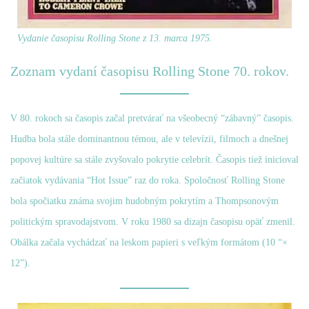
Vydanie časopisu Rolling Stone z 13. marca 1975.
Zoznam vydaní časopisu Rolling Stone 70. rokov.
V 80. rokoch sa časopis začal pretvárať na všeobecný “zábavný” časopis.
Hudba bola stále dominantnou témou, ale v televízii, filmoch a dnešnej
popovej kultúre sa stále zvyšovalo pokrytie celebrít. Časopis tiež inicioval
začiatok vydávania “Hot Issue” raz do roka. Spoločnosť Rolling Stone
bola spočiatku známa svojim hudobným pokrytím a Thompsonovým
politickým spravodajstvom. V roku 1980 sa dizajn časopisu opäť zmenil.
Obálka začala vychádzať na leskom papieri s veľkým formátom (10 “×
12”).