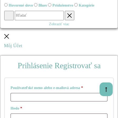
Hovorené slovo
Blues
Príslušenstvo
Kategórie
Hľadať
Obnovenie
Zobraziť viac
Zatvoriť
Môj Účet
Prihlásenie
Registrovať sa
Povinné
Používateľské meno alebo e-mailová adresa
*
Prejsť
na
začiatok
Povinné
Heslo
*