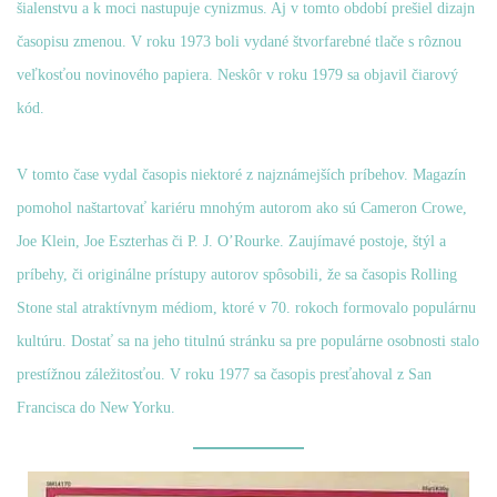
šialenstvu a k moci nastupuje cynizmus. Aj v tomto období prešiel dizajn
časopisu zmenou. V roku 1973 boli vydané štvorfarebné tlače s rôznou
veľkosťou novinového papiera. Neskôr v roku 1979 sa objavil čiarový
kód.
V tomto čase vydal časopis niektoré z najznámejších príbehov. Magazín
pomohol naštartovať kariéru mnohým autorom ako sú Cameron Crowe,
Joe Klein, Joe Eszterhas či P. J. O’Rourke. Zaujímavé postoje, štýl a
príbehy, či originálne prístupy autorov spôsobili, že sa časopis Rolling
Stone stal atraktívnym médiom, ktoré v 70. rokoch formovalo populárnu
kultúru. Dostať sa na jeho titulnú stránku sa pre populárne osobnosti stalo
prestížnou záležitosťou. V roku 1977 sa časopis presťahoval z San
Francisca do New Yorku.