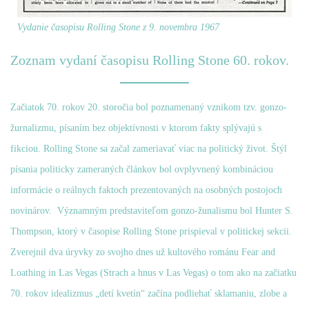
Vydanie časopisu Rolling Stone z 9. novembra 1967
Zoznam vydaní časopisu Rolling Stone 60. rokov.
Začiatok 70. rokov 20. storočia bol poznamenaný vznikom tzv. gonzo-
žurnalizmu, písaním bez objektívnosti v ktorom fakty splývajú s
fikciou. Rolling Stone sa začal zameriavať viac na politický život. Štýl
písania politicky zameraných článkov bol ovplyvnený kombináciou
informácie o reálnych faktoch prezentovaných na osobných postojoch
novinárov. ​ Významným predstaviteľom gonzo-žunalismu bol Hunter S.
Thompson, ktorý v časopise Rolling Stone prispieval v politickej sekcii.
Zverejnil dva úryvky zo svojho dnes už kultového románu Fear and
Loathing in Las Vegas (Strach a hnus v Las Vegas) o tom ako na začiatku
70. rokov idealizmus „detí kvetín“ začína podliehať sklamaniu, zlobe a