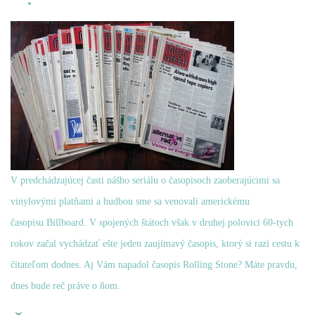
​V predchádzajúcej časti
nášho seriálu o časopisoch zaoberajúcimi sa
vinylovými platňami
a hudbou sme sa venovali americkému
časopisu
Billboard
. V spojených štátoch však v druhej polovici 60-tych
rokov začal vychádzať ešte jeden zaujímavý časopis, ktorý si razí cestu k
čitateľom dodnes. Aj Vám napadol časopis Rolling Stone? Máte pravdu,
dnes bude reč práve o ňom.