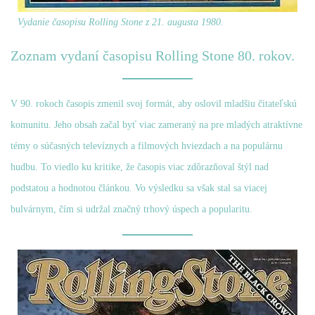
Vydanie časopisu Rolling Stone z 21. augusta 1980.
Zoznam vydaní časopisu Rolling Stone 80. rokov.
V 90. rokoch časopis zmenil svoj formát, aby oslovil mladšiu čitateľskú
komunitu. Jeho obsah začal byť viac zameraný na pre mladých atraktívne
témy o súčasných televíznych a filmových hviezdach a na populárnu
hudbu. To viedlo ku kritike, že časopis viac zdôrazňoval štýl nad
podstatou a hodnotou článkou. Vo výsledku sa však stal sa viacej
bulvárnym, čím si udržal značný trhový úspech a popularitu.