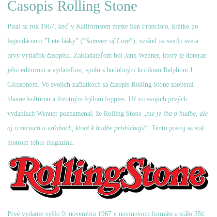
Časopis Rolling Stone
Písal sa rok 1967, keď v Kalifornsom meste San Francisco, krátko po
legendárnom ”Lete lásky” (”
Summer of Love
”), vzišiel na svetlo sveta
prvý výtlačok časopisu. Zakladateľom bol Jann Wenner, ktorý je doteraz
jeho editorom a vydateľom, spolu s hudobným kritikom Ralphom J.
Gleasonom. Vo svojich začiatkoch sa časopis Rolling Stone zaoberal
hlavne kultúrou a životným štýlom hippies. Už vo svojich prvých
vydaniach Wenner poznamenal, že Rolling Stone „
nie je iba o hudbe, ale
aj o veciach a vzťahoch, ktoré k hudbe prislúchajú
“. Tento postoj sa stal
mottom tohto magazínu.
Prvé vydanie vyšlo 9. novembra 1967 v novinovom formáte a stálo 35¢.