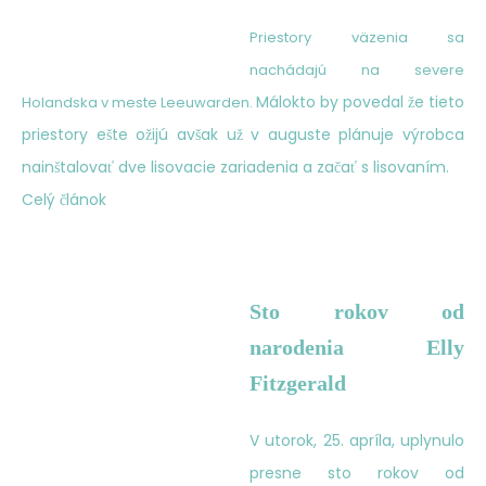
Priestory väzenia sa
nachádajú na severe
Málokto by povedal že tieto
Holandska v meste
Leeuwarden.
priestory ešte ožijú avšak už v auguste plánuje výrobca
nainštalovať dve lisovacie zariadenia a začať s lisovaním.
Celý článok
Sto rokov od
narodenia Elly
Fitzgerald
V utorok, 25. apríla, uplynulo
presne sto rokov od