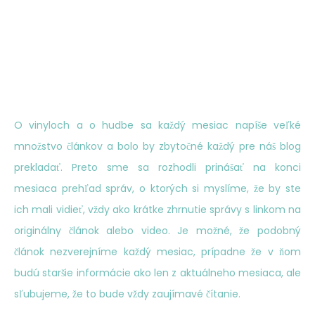
O vinyloch a o hudbe sa každý mesiac napíše veľké
množstvo článkov a bolo by zbytočné každý pre náš blog
prekladať. Preto sme sa rozhodli prinášať na konci
mesiaca prehľad správ, o ktorých si myslíme, že by ste
ich mali vidieť, vždy ako krátke zhrnutie správy s linkom na
originálny článok alebo video. Je možné, že podobný
článok nezverejníme každý mesiac, prípadne že v ňom
budú staršie informácie ako len z aktuálneho mesiaca, ale
sľubujeme, že to bude vždy zaujímavé čítanie.