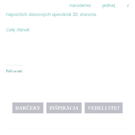
narodenia jednej z
najväčších džezových speváčok 20. storočia.
Celý článok
Páči sa mi:
DARČEKY
INŠPIRÁCIA
VEDELI STE?