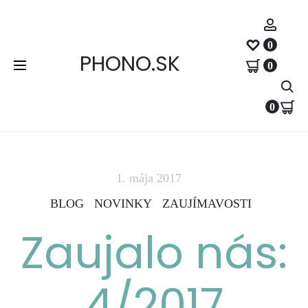
Účet
0
PHONO.SK
0
Hľ
0
1. mája 2017
BLOG
NOVINKY
ZAUJÍMAVOSTI
Zaujalo nás:
4/2017